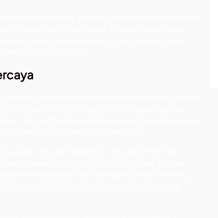
kan dalam strateginya. Banyak pengguna mengandalkan
guna menyusun perkiraan akurat. Melalui menyaksikan
n hasil undian secara langsung, yang menciptakan
bermain togel di Macau.
ercaya
g sebagai garansi pengalaman bermain dengan selamat
enai website ini. Situs yang terpercaya biasanya
ang resmi. Ini membuktikan bahwasanya mereka beroperasi
untuk melindungi integritas permainan.
nya lain. Temukan testimoni serta testimoni soal
ma sekali bekerja serta mempunyai sejumlah pemain
ersebut menghadirkan data dengan kualitatif tentang
 sehingga Anda dapat mengakses keterangan yang
langgan yang tersedia. Website yang terpercaya