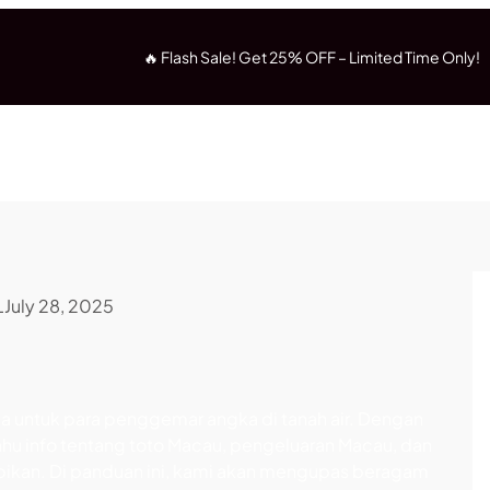
🔥 Flash Sale! Get 25% OFF – Limited Time Only!
L
July 28, 2025
tama untuk para penggemar angka di tanah air. Dengan
hu info tentang toto Macau, pengeluaran Macau, dan
pikan. Di panduan ini, kami akan mengupas beragam