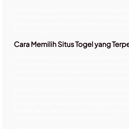
Data dari Macau juga memainkan peran yang signifi
informasi dan statistik dari hasil-hasil sebelumnya 
undian langsung dari Macau, pemain bisa menyaksika
suasana yang lebih mendebarkan dan interaktif saat 
Cara Memilih Situs Togel yang Terp
Memilih website togel yang terpercaya amat pentin
dan memuaskan. Awalnya, cek izin dan peraturan meng
dikenali memiliki izin resmi dari otoritas gaming y
dengan legal serta mematuhi norma yang ditetapkan 
Kemudian, cek citra platform dalam kalangan anggota
platform yang Anda evaluasi. Website yang telah la
sering lebih dapat dipercaya. Jamin juga platform t
keluaran macau, data macau, dan live draw macau,
diperlukan untuk membuat keputusan itu benar.
Akhirnya, amati cara pembayaran serta dukungan pe