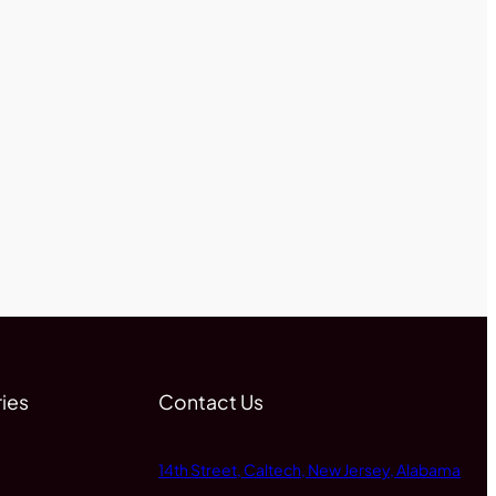
ies
Contact Us
14th Street, Caltech, New Jersey, Alabama