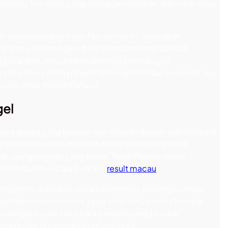
penting, live draw yang menggembirakan, dan situs-situs
 dalam tentang togel Macau hari ini, kami akan
rhitungan yang mungkin bisa membantu menambah
gairahkan, menjadikan aktivitas bermain jadi
ua yang harus Anda pahami tentang toto Macau terpercaya
urat untuk meraih fortune.
gel
ka angka yang berasal dari wilayah daerah administratif
tara pencinta perjudian, terutama disebabkan oleh
n penghargaan yang besar. Togel Macau sering
esult diundi secara berkala.
result macau
togel ini diadakan secara konsisten, biasanya setiap.
getahui nomor-nomor yang telah keluar serta berapa
ut sangat krusial bagi para pemain yang hendak
apa saja di permainan selanjutnya.