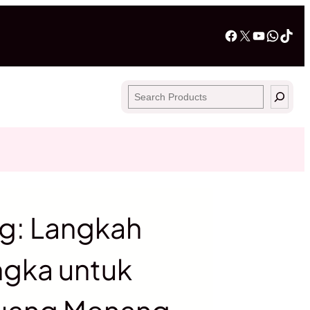
Facebook
X
YouTub
What
Tik
Search
g: Langkah
gka untuk