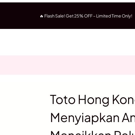
🔥 Flash Sale! Get 25% OFF – Limited Time Only!
Toto Hong Kon
Menyiapkan An