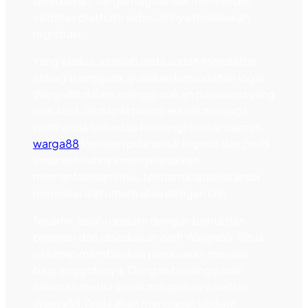
disediakan. Jangan ragu untuk menyelidiki
validitas platform sebelumnya melakukan
registrasi.
Yang kedua, setelah anda sudah mendaftar
sebagai anggota, gunakan kemudahan login
Warga88 dalam menggunakan password yang
unik kuat. Ini dapat memperkuat menjaga
profil anda terhadap kemungkinan ancaman.
warga88
Pastikan pula untuk log out dari profil
anda setelahnya menyelesaikan
memanfaatkan situs, terutama apabila anda
memakai alat umum atau dengan lain.
Terakhir, selalu update dengan berita dan
promosi dari disediakan oleh Warga88. Situs
ini kerap memberikan penawaran menarik
bagi anggotanya. Dengan berlangganan
halaman media sosial maupun newsletter
Warga88, Anda akan mendapat update