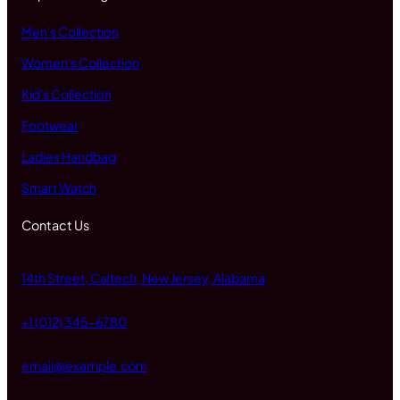
Men's Collection
Women's Collection
Kid's Collection
Footwear
Ladies Handbag
Smart Watch
Contact Us
14th Street, Caltech, New Jersey, Alabama
+1 (012) 345-6780
email@example.com