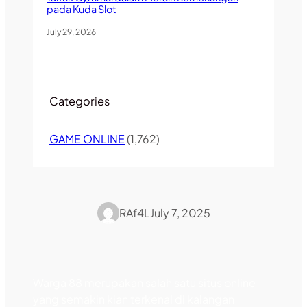
pada Kuda Slot
July 29, 2026
Categories
GAME ONLINE
(1,762)
RAf4L
July 7, 2025
Warga 88 merupakan salah satu situs online
yang semakin kian terkenal di kalangan