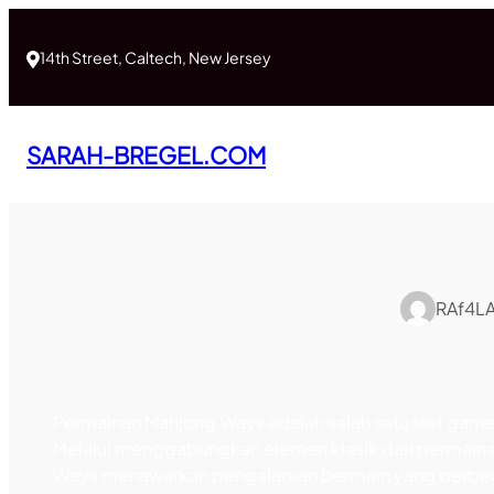
Skip
to
14th Street, Caltech, New Jersey
content
SARAH-BREGEL.COM
RAf4L
Permainan Mahjong Ways adalah salah satu slot game y
Melalui menggabungkan elemen klasik dari permaina
Ways menawarkan pengalaman bermain yang berbed