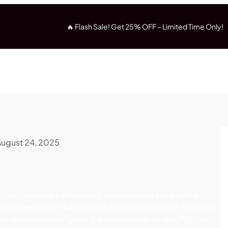
🔥 Flash Sale! Get 25% OFF – Limited Time Only!
August 24, 2025
ang menarik perhatian di antara pecinta judi online.
n konvensional Mahjong dan teknologi modern, Mahjong
a dan menyenangkan. Dikenembangkan oleh PG Soft,