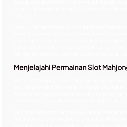
banyak pemain. Mahjong Ways menjadi teladan yang 
untung dan gabungan yang kejutan, yang membuat m
dimainkan.
Keunggulan lainnya dari PG Soft adalah kemudahan 
Ways, dirancang untuk bisa bermain di macam-macam
memungkinkan gamer untuk mengakses permainan di
pilihan kesukaan di antara pecinta slot daring. Sinerg
keunggulan besar PG Soft dalam sektor perjudian dar
Menjelajahi Permainan Slot Mahjon
Permainan Mahjong Ways adalah sebuah game menarik h
pecinta game slot. Permainan ini mengintergrasikan 
memberikan suasana permainan yang berbeda dan 
dan tema yang kaya akan budaya Asia, slot ini sang
Satu fitur utama dari Mahjong Ways adalah mekanism
hanya paylines standar yang ada, melainkan juga a
kemenangan melalui kombinasi simbol yang berbeda.