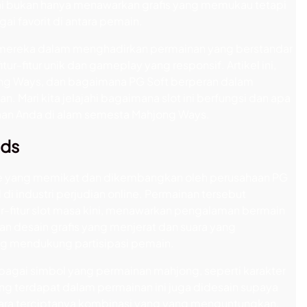
ni bukan hanya menawarkan grafis yang memukau tetapi
ai favorit di antara pemain.
an mereka dalam menghadirkan permainan yang berstandar
r-fitur unik dan gameplay yang responsif. Artikel ini,
ong Ways, dan bagaimana PG Soft berperan dalam
 Mari kita jelajahi bagaimana slot ini berfungsi dan apa
nan Anda di alam semesta Mahjong Ways.
ads
e yang memikat dan dikembangkan oleh perusahaan PG
i industri perjudian online. Permainan tersebut
-fitur slot masa kini, menawarkan pengalaman bermain
 desain grafis yang menjerat dan suara yang
 mendukung partisipasi pemain.
agai simbol yang permainan mahjong, seperti karakter
ang terdapat dalam permainan ini juga didesain supaya
a terciptanya kombinasi yang yang menguntungkan.