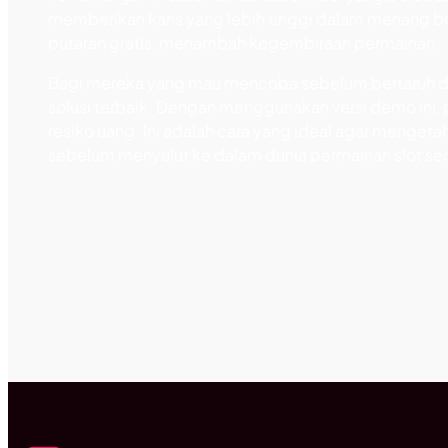
memberikan kans yang lebih tinggi dalam menang be
putaran gratis, menambah kegembiraan permainan.
Bagi mereka yang mau mencoba sebelum bertaruh da
solusi terbaik. Dengan menggunakan versi demo ini, 
resiko uang. Ini adalah cara yang ideal agar menget
sebelum menyulut ke dalam dunia permainan slot sec