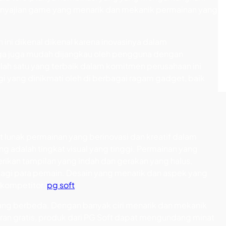
enyajian game yang menarik dan mekanik permainan yang
ni dikenal dikenal karena inovasinya dalam
uga juga mudah dijangkau oleh pengguna dengan
ah satu yang terbaik dalam komitmen perusahaan ini
i yang dinikmati oleh di berbagai ragam gadget, baik
 lunak permainan yang berinovasi dan kreatif dalam
ing adalah tingkat visual yang tinggi. Permainan yang
ikan tampilan yang indah dan gerakan yang halus,
bagi para pemain. Desain yang menarik dan aspek yang
i kompetitor.
pg soft
 yang berbeda. Dengan banyak ciri menarik dan mekanik
ran gratis, produk dari PG Soft dapat mengundang minat