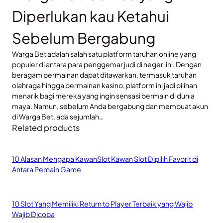
Diperlukan kau Ketahui
Sebelum Bergabung
Warga Bet adalah salah satu platform taruhan online yang
populer di antara para penggemar judi di negeri ini. Dengan
beragam permainan dapat ditawarkan, termasuk taruhan
olahraga hingga permainan kasino, platform ini jadi pilihan
menarik bagi mereka yang ingin sensasi bermain di dunia
maya. Namun, sebelum Anda bergabung dan membuat akun
di Warga Bet, ada sejumlah…
Related products
10 Alasan Mengapa KawanSlot Kawan Slot Dipilih Favorit di
Antara Pemain Game
10 Slot Yang Memiliki Return to Player Terbaik yang Wajib
Wajib Dicoba