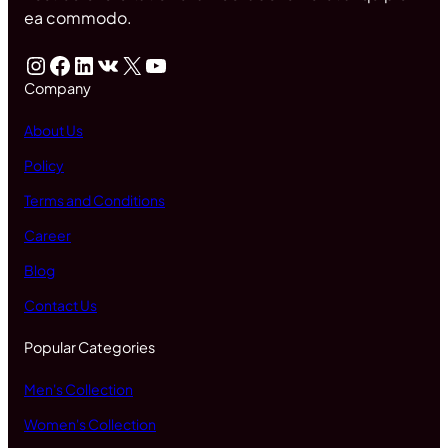
ea commodo.
Instagram
Facebook
LinkedIn
VK
X
YouTube
Company
About Us
Policy
Terms and Conditions
Career
Blog
Contact Us
Popular Categories
Men's Collection
Women's Collection