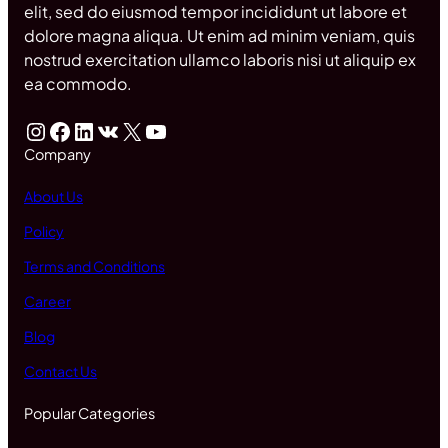
elit, sed do eiusmod tempor incididunt ut labore et
dolore magna aliqua. Ut enim ad minim veniam, quis
nostrud exercitation ullamco laboris nisi ut aliquip ex
ea commodo.
Instagram
Facebook
LinkedIn
VK
X
YouTube
Company
About Us
Policy
Terms and Conditions
Career
Blog
Contact Us
Popular Categories