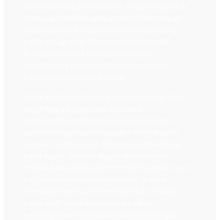
distribusi hadiah dilakukan. Ini penting untuk
mengoptimalkan taruhan dan menentukan
berapa banyak yang sebaiknya dipasang
pada setiap sesi. Mengamati variasi dan
fluktuasi dalam keluaran sdy dapat
mendukung pemain dalam mengambil
keputusan yang lebih tepat.
Tidak kalah pentingnya, menggunakan situs
togel sdy yang terpercaya untuk
mendapatkan informasi yang akurat dan
terkini mengenai nomor sdy hari ini adalah
langkah yang krusial. Dengan sumber data
yang tepat, pemain dapat lebih mudah
melakukan analisis dan memilih bandar togel
sdy yang menawarkan peluang terbaik.
Kombinasi semua ini membentuk strategi
yang lebih solid dan meningkatkan
kemungkinan mendapatkan kemenangan