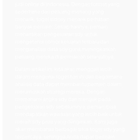
judi online di Indonesia. Dengan format yang
sederhana dan peluang menang yang
menarik, togel sidney menarik perhatian
banyak pemain. Setiap harinya, pemain
menantikan pengeluaran sdy untuk
mengetahui nomor keluaran terbaru dan
menganalisis data sdy guna meningkatkan
peluang mereka di permainan selanjutnya.
Dalam artikel ini, kita akan menggali lebih
dalam mengenai togel hari ini dan bagaimana
analisis data dapat membantu pemain dalam
merumuskan strategi mereka. Dengan
memahami angka sdy dan merujuk pada
pengeluaran sdy sebelumnya, pemain bisa
mendapatkan wawasan yang lebih baik untuk
meraih sdy prize yang diinginkan. Kami juga
akan membahas berbagai situs togel sdy yang
terpercaya, sehingga Anda dapat bermain