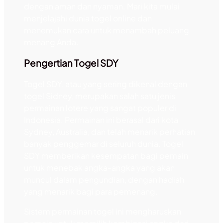
dengan aman dan nyaman. Mari kita mulai
menjelajahi dunia togel online dan
menemukan cara untuk menambah peluang
menang Anda.
Pengertian Togel SDY
Togel SDY, atau yang sering dikenal dengan
togel Sidney, merupakan salah satu jenis
permainan lotere yang sangat populer di
Indonesia. Permainan ini berasal dari kota
Sydney, Australia, dan telah menarik perhatian
banyak penggemar di seluruh dunia. Togel
SDY memberikan kesempatan bagi pemain
untuk menebak angka-angka yang akan
muncul dalam pengundian, dengan hadiah
yang menarik bagi para pemenang.
Sistem permainan togel ini mengharuskan