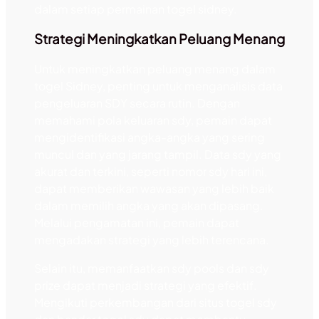
dalam setiap permainan togel sidney.
Strategi Meningkatkan Peluang Menang
Untuk meningkatkan peluang menang dalam
togel Sidney, penting untuk menganalisis data
pengeluaran SDY secara rutin. Dengan
memahami pola keluaran sdy, pemain dapat
mengidentifikasi angka-angka yang sering
muncul dan yang jarang tampil. Data sdy yang
akurat dan terkini, seperti nomor sdy hari ini,
dapat memberikan wawasan yang lebih baik
dalam memilih angka yang akan dipasang.
Melalui pengamatan ini, pemain dapat
mengadakan strategi yang lebih terencana.
Selain itu, memanfaatkan sdy pools dan sdy
prize dapat menjadi strategi yang efektif.
Mengikuti perkembangan dari situs togel sdy