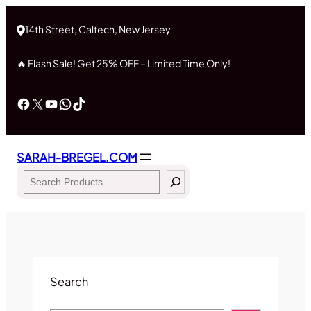
Skip
to
14th Street, Caltech, New Jersey
content
🔥 Flash Sale! Get 25% OFF – Limited Time Only!
Facebook
X
YouTube
WhatsApp
TikTok
SARAH-BREGEL.COM
Search
Search