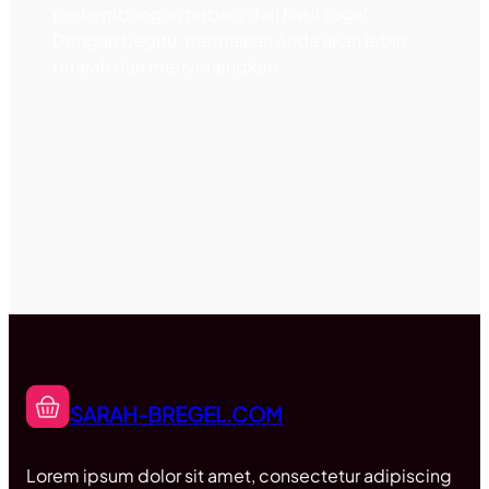
perkembangan terbaru dari hasil togel.
Dengan begitu, permainan Anda akan lebih
terarah dan menyenangkan.
SARAH-BREGEL.COM
Lorem ipsum dolor sit amet, consectetur adipiscing