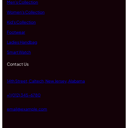
Men's Collection
Women's Collection
Kid's Collection
Footwear
Ladies Handbag
Smart Watch
Contact Us
14th Street, Caltech, New Jersey, Alabama
+1 (012) 345-6780
email@example.com