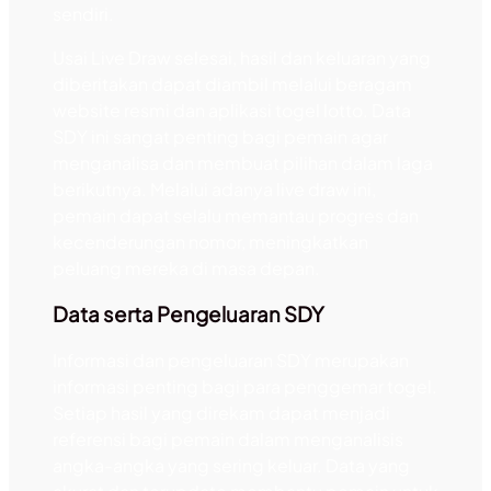
sendiri.
Usai Live Draw selesai, hasil dan keluaran yang
diberitakan dapat diambil melalui beragam
website resmi dan aplikasi togel lotto. Data
SDY ini sangat penting bagi pemain agar
menganalisa dan membuat pilihan dalam laga
berikutnya. Melalui adanya live draw ini,
pemain dapat selalu memantau progres dan
kecenderungan nomor, meningkatkan
peluang mereka di masa depan.
Data serta Pengeluaran SDY
Informasi dan pengeluaran SDY merupakan
informasi penting bagi para penggemar togel.
Setiap hasil yang direkam dapat menjadi
referensi bagi pemain dalam menganalisis
angka-angka yang sering keluar. Data yang