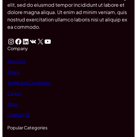
elit, sed do eiusmod tempor incididunt ut labore et
dolore magna aliqua. Ut enim ad minim veniam, quis
nostrud exercitation ullamco laboris nisi ut aliquip ex
ea commodo.
Instagram
Facebook
LinkedIn
VK
X
YouTube
Company
About Us
Policy
Terms and Conditions
Career
Blog
Contact Us
Popular Categories