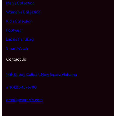
Men's Collection
Women's Collection
Kid's Collection
Footwear
Ladies Handbag
Smart Watch
Contact Us
14th Street, Caltech, New Jersey, Alabama
+1 (012) 345-6780
email@example.com