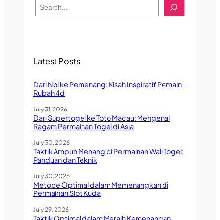
S
e
a
r
c
Latest Posts
h
Dari Nol ke Pemenang: Kisah Inspiratif Pemain
Rubah 4d
July 31, 2026
Dari Supertogel ke Toto Macau: Mengenal
Ragam Permainan Togel di Asia
July 30, 2026
Taktik Ampuh Menang di Permainan Wali Togel:
Panduan dan Teknik
July 30, 2026
Metode Optimal dalam Memenangkan di
Permainan Slot Kuda
July 29, 2026
Taktik Optimal dalam Meraih Kemenangan