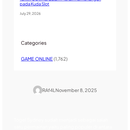
pada Kuda Slot
July 29, 2026
Categories
GAME ONLINE
(1,762)
RAf4L
November 8, 2025
Togel Sydney sudah menjadi sebagai salah
satu permainan yaitu paling populer di antara