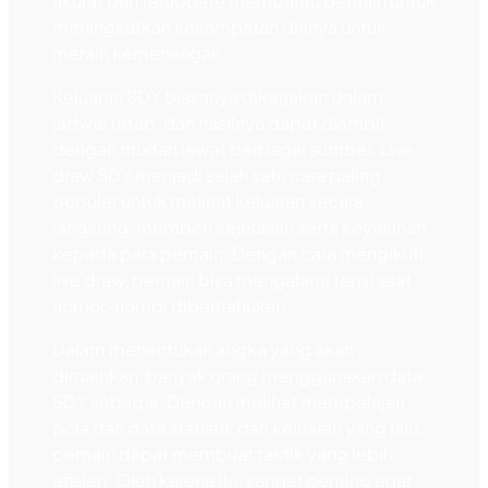
akurat dan terupdate membantu pemain untuk
meningkatkan kesempatan dirinya untuk
meraih kemenangan.
Keluaran SDY biasanya dikerjakan dalam
jadwal tetap, dan hasilnya dapat diambil
dengan mudah lewat berbagai sumber. Live
draw SDY menjadi salah satu cara paling
populer untuk melihat keluaran secara
langsung, memberi kejelasan serta keyakinan
kepada para pemain. Dengan cara mengikuti
live draw, pemain bisa mengalami tensi saat
nomor-nomor diberitahukan.
Dalam menentukan angka yang akan
dimainkan, banyak orang menggunakan data
SDY sebagai. Dengan melihat mempelajari
pola dan data statistik dari keluaran yang lalu,
pemain dapat membuat taktik yang lebih
efisien. Oleh karena itu, sangat penting agar