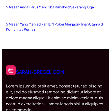
5 Alasan Anda Harus Mencoba Rubah4d Sekarang Juga
5 Alasan Yang Menjadikan IDN Poker Menjadi Pilihan Utama di
Komunitas Pemain
SARAH-BREGEL.COM
Lorem ipsum dolor sit amet, consectetur adipiscing
elit, sed do eiusmod tempor incididunt ut labore et
dolore magna aliqua. Ut enim ad minim veniam, quis
nostrud exercitation ullamco laboris nisi ut aliquip ex
ea commodo.