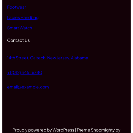
Footwear
Ladies Handbag
Smart Watch
Contact Us
14th Street, Caltech, New Jersey, Alabama
+1 (012) 345-6780
email@example.com
Proudly powered by WordPress | Theme Shopmighty by