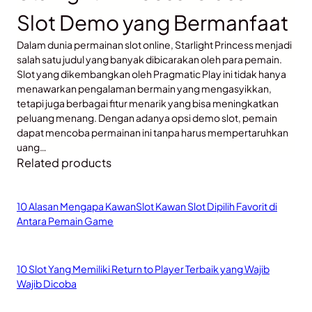
Slot Demo yang Bermanfaat
Dalam dunia permainan slot online, Starlight Princess menjadi
salah satu judul yang banyak dibicarakan oleh para pemain.
Slot yang dikembangkan oleh Pragmatic Play ini tidak hanya
menawarkan pengalaman bermain yang mengasyikkan,
tetapi juga berbagai fitur menarik yang bisa meningkatkan
peluang menang. Dengan adanya opsi demo slot, pemain
dapat mencoba permainan ini tanpa harus mempertaruhkan
uang…
Related products
10 Alasan Mengapa KawanSlot Kawan Slot Dipilih Favorit di
Antara Pemain Game
10 Slot Yang Memiliki Return to Player Terbaik yang Wajib
Wajib Dicoba