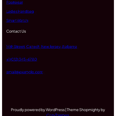
Footwear
Ladies Handbag
Smart Watch
Contact Us
14th Street, Caltech, New Jersey, Alabama
+1 (012) 345-6780
email@example.com
Proudly powered by WordPress | Theme Shopmighty by
CozyThemes
.