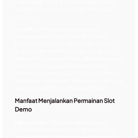
maka dapat mengoptimalkan kesempatan
untung ketika bermain menggunakan akun
yang riil.
Akun demo bukan hanya sesuai bagi
pendatang baru yg baru masuk ke dunia
taruhan mesin slot daring, namun juga bagi
gamer yang sudah berpengalaman yg ingin
latihan atau uji coba slot baru. Melalui berbagai
opsi game yang tersedia, pemain punya
peluang agar mencari slot yang gacor hari ini
atau slot dengan Rasio Pembayaran menjulang
yang sesuai dengan preferensi mereka.
Manfaat Menjalankan Permainan Slot
Demo
Memanfaatkan slot demo ialah tindakan
cerdas untuk pemain yang ingin memahami
cara kerja mesin slot tanpa risiko kehilangan