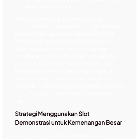
meraih hadiah maksimal.
Sebagai penutup, para pemain dapat
menikmati kesenangan bermain slot di tanpa
bayar dengan tanpa tekanan finansial. Slot
demo gratis merupakan cara yang cocok
dalam rangka melatih keterampilan dan
meraih pengalaman. Di samping itu, ini juga
memberi kesempatan untuk berkolaborasi
ilmu bersama teman dan komunitas judi slot
online, sehingga menciptakan lingkungan
yang lebih mendukung serta edukatif sebelum
terjun bermain ke permainan dengan taruhan
real.
Strategi Menggunakan Slot
Demonstrasi untuk Kemenangan Besar
Orang yang berambisi mendapatkan