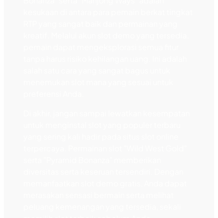
Bonanza" serta "Mahjong Ways" adalah
kesukaan di antara para pemain berkat tingkat
RTP yang sangat baik dan permainan yang
kreatif. Melalui akun slot demo yang tersedia,
pemain dapat mengeksplorasi semua fitur
tanpa harus risiko kehilangan uang. Ini adalah
salah satu cara yang sangat bagus untuk
menemukan slot mana yang sesuai untuk
preferensi Anda.
Di akhir, jangan sampai lewatkan kesempatan
untuk menginstal slot yang populer terbaru
yang sering kali hadir pada situs slot online
terpercaya. Permainan slot "Wild West Gold"
serta "Pyramid Bonanza" memberikan
diversitas serta keseruan tersendiri. Dengan
memanfaatkan slot demo gratis, Anda dapat
merasakan sensasi bermain serta melihat
peluang kemenangan yang tersedia, sekali