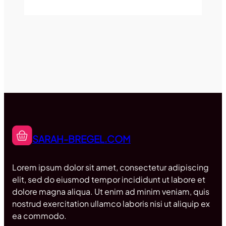
SARAH-BREGEL.COM
Lorem ipsum dolor sit amet, consectetur adipiscing
elit, sed do eiusmod tempor incididunt ut labore et
dolore magna aliqua. Ut enim ad minim veniam, quis
nostrud exercitation ullamco laboris nisi ut aliquip ex
ea commodo.