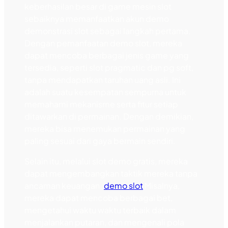
keberhasilan besar di game mesin slot
sebaiknya memanfaatkan akun demo
demonstrasi slot sebagai langkah pertama.
Dengan pemanfaatan demo slot, mereka
dapat mencoba berbagai jenis game yang
tersedia, seperti slot pragmatic dan pg soft,
tanpa mendapatkan taruhan uang asli. Ini
adalah suatu kesempatan sempurna untuk
memahami mekanisme serta fitur setiap
ditawarkan di permainan. Dengan demikian,
mereka bisa menemukan permainan yang
paling sesuai dari gaya bermain sendiri.
Selain itu, melalui slot demo gratis, mereka
dapat mengembangkan taktik mereka tanpa
ancaman keuangan.
demo slot
Misalnya,
mereka dapat mencoba berbagai bet,
mengetahui waktu waktu terbaik dalam
menjalankan putaran, dan mengenali pola