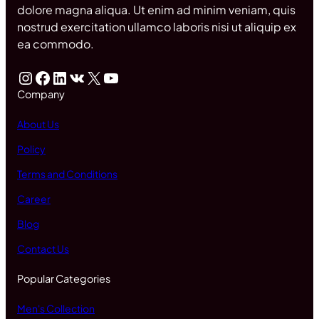
dolore magna aliqua. Ut enim ad minim veniam, quis
nostrud exercitation ullamco laboris nisi ut aliquip ex
ea commodo.
Instagram
Facebook
LinkedIn
VK
X
YouTube
Company
About Us
Policy
Terms and Conditions
Career
Blog
Contact Us
Popular Categories
Men's Collection