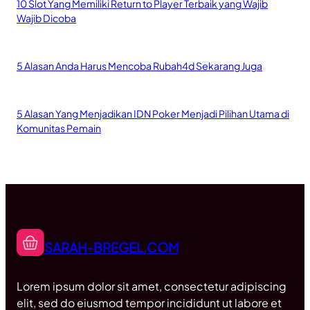
10 Slot Yang Memiliki Return to Player Terbaik yang Wajib
Wajib Dicoba
5 Alasan Anda Harus Mencoba Rubah4d Sekarang Juga
5 Alasan Yang Menjadikan IDN Poker Menjadi Pilihan Utama di
Komunitas Pemain
SARAH-BREGEL.COM
Lorem ipsum dolor sit amet, consectetur adipiscing
elit, sed do eiusmod tempor incididunt ut labore et