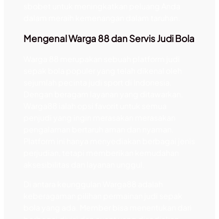
sbobet untuk meningkatkan peluang Anda
dalam meraih kemenangan dalam taruhan.
Mengenal Warga 88 dan Servis Judi Bola
Warga 88 merupakan sebuah platform judi
sepak bola populer yang telah dikenal oleh
sejumlah pecinta judi sport di Indonesia.
Dengan beragam layanan yang ditawarkan,
Warga88 ialah opsi favorit untuk semua
penjudi yang ingin merasakan merasakan
pengalaman bertaruh aman dan nyaman.
Platform ini hanya menyediakan berbagai jenis
perjudian, tetapi memberikan kemudahan
aksesibilitas dan layanan unggul.
Di antara keunggulan Warga88 adalah
keberagaman pilihan permainan judi sepak
bola yang ada. Member bisa menentukan dari