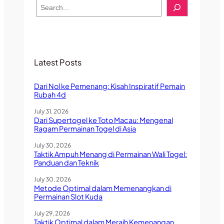
S
e
a
r
c
Latest Posts
h
Dari Nol ke Pemenang: Kisah Inspiratif Pemain
Rubah 4d
July 31, 2026
Dari Supertogel ke Toto Macau: Mengenal
Ragam Permainan Togel di Asia
July 30, 2026
Taktik Ampuh Menang di Permainan Wali Togel:
Panduan dan Teknik
July 30, 2026
Metode Optimal dalam Memenangkan di
Permainan Slot Kuda
July 29, 2026
Taktik Optimal dalam Meraih Kemenangan