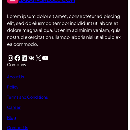
Lorem ipsum dolor sit amet, consectetur adipiscing
elit, sed do eiusmod tempor incididunt ut labore et
dolore magna aliqua. Ut enim ad minim veniam, quis
nostrud exercitation ullamco laboris nisi ut aliquip ex
ea commodo.
Instagram
Facebook
LinkedIn
VK
X
YouTube
Company
About Us
Policy
Terms and Conditions
Career
Blog
Contact Us