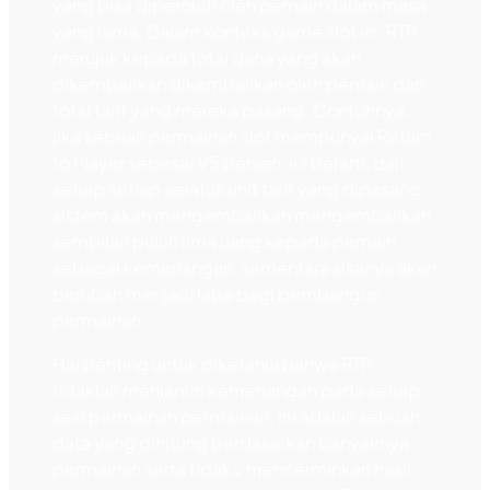
yang bisa diperoleh oleh pemain dalam masa
yang lama. Dalam konteks game slot ini, RTP
merujuk kepada total dana yang akan
dikembalikan dikembalikan oleh pemain dari
total tarif yang mereka pasang. Contohnya,
jika sebuah permainan slot mempunyai Return
to Player sebesar 95 persen, ini berarti, dari
setiap setiap seratus unit tarif yang dipasang,
sistem akan mengembalikan mengembalikan
sembilan puluh lima uang kepada pemain
sebagai kemenangan, sementara sisanya akan
berubah menjadi laba bagi pembangun
permainan.
Hal penting untuk diketahui bahwa RTP
tidaklah menjamin kemenangan pada setiap
sesi permainan permainan. Ini adalah sebuah
data yang dihitung berdasarkan banyaknya
permainan serta tidak= mencerminkan hasil