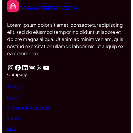
SARAH-BREGEL.COM
Lorem ipsum dolor sit amet, consectetur adipiscing
elit, sed do eiusmod tempor incididunt ut labore et
dolore magna aliqua. Ut enim ad minim veniam, quis
nostrud exercitation ullamco laboris nisi ut aliquip ex
ea commodo.
Instagram
Facebook
LinkedIn
VK
X
YouTube
Company
About Us
Policy
Terms and Conditions
Career
Blog