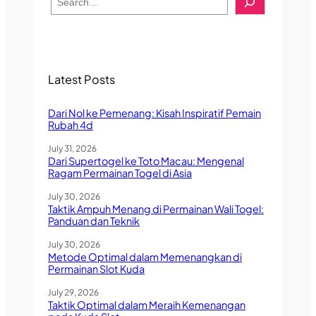
e
a
r
c
Latest Posts
h
Dari Nol ke Pemenang: Kisah Inspiratif Pemain
Rubah 4d
July 31, 2026
Dari Supertogel ke Toto Macau: Mengenal
Ragam Permainan Togel di Asia
July 30, 2026
Taktik Ampuh Menang di Permainan Wali Togel:
Panduan dan Teknik
July 30, 2026
Metode Optimal dalam Memenangkan di
Permainan Slot Kuda
July 29, 2026
Taktik Optimal dalam Meraih Kemenangan