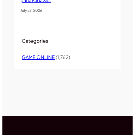
pada Kuda Slot
July 29, 2026
Categories
GAME ONLINE
(1,762)