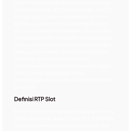
perbincangan panas di kalangan komunitas
player. Di sisi lain, RTP slot pragmatic dan RTP
slot gacor pun adalah isu terkenal, di mana
pemain mencari informasi mengenai mesin
slot yang sedang memberikan payout besar.
Dengan demikian memahami RTP slot gacor
saat ini, player bisa menambah kesempatan
dirinya agar menang. Dalam tulisan ini, kita
bakal mengulas lebih jauh tentang
pemahaman RTP ini serta peranannya dalam
game daring, disertai tips untuk
memanfaatkan informasi ini ketika permainan
game slot.
Definisi RTP Slot
Return to Player merupakan istilah yang sering
sering digunakan dalam game slot di internet
guna menyatakan persentase kemenangan