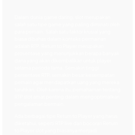
Dalam dunia game daring, slot merupakan
salah satu tipe game yang paling diminati oleh
para pemain. Salah satu faktor krusial yang
biasa dibahas dalam konteks permainan
adalah RTP. Return to Player merupakan
prosentase yang menunjukkan berapa banyak
dana yang akan dikembalikan untuk player
selama periode lama. Semakin tinggi
persentase RTP, semakin besar kesempatan
pemain agar mendapatkan uang yang mereka
taruhkan. Oleh karena itu, pemahaman tentang
RTP slot amat penting dalam mengoptimalkan
pengalaman bermain.
Ada berbagai tipe Return to Player yang harus
diketahui, seperti RTP live dan bocoran Return
to Player slot yang biasanya menjadi