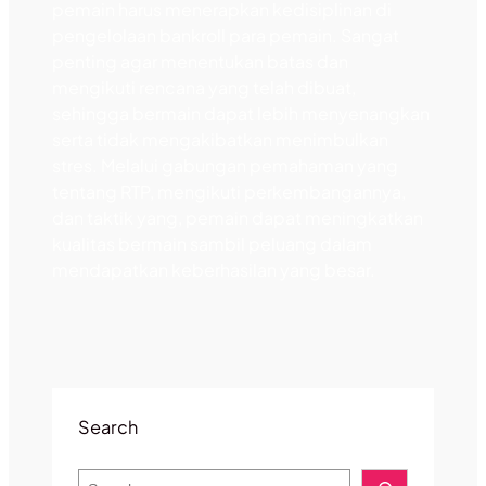
pemain harus menerapkan kedisiplinan di
pengelolaan bankroll para pemain. Sangat
penting agar menentukan batas dan
mengikuti rencana yang telah dibuat,
sehingga bermain dapat lebih menyenangkan
serta tidak mengakibatkan menimbulkan
stres. Melalui gabungan pemahaman yang
tentang RTP, mengikuti perkembangannya,
dan taktik yang, pemain dapat meningkatkan
kualitas bermain sambil peluang dalam
mendapatkan keberhasilan yang besar.
Search
S