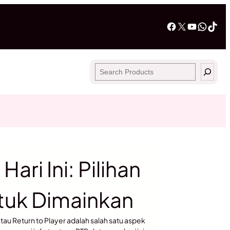
Facebook
X
YouTub
What
Tik
Search
ari Ini: Pilihan
ntuk Dimainkan
 atau Return to Player adalah salah satu aspek