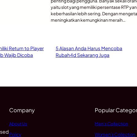
penting bagi pengguna. Banyak sekali orang 
yaitu slot yang memiliki persentase RTP y
keberhasilan lebih sering. Dengan mengetah
meningkatkan kemungkinan meraih…
liki Return to Player
5 Alasan Anda Harus Mencoba
ib Wajib Dicoba
Rubah4d Sekarang Juga
Company
Popular Categor
About Us
Men's Collection
 sed
Policy
Women's Collection