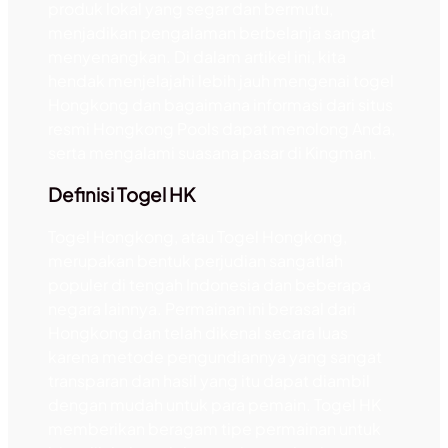
produk lokal yang segar dan bermutu,
menjadikan pengalaman berbelanja sangat
menyenangkan. Di dalam artikel ini, kita
hendak menjelajahi lebih jauh mengenai togel
Hongkong dan bagaimana informasi dari situs
resmi Hongkong Pools dapat menolong Anda,
serta mengalami suasana pasar di Kingman.
Definisi Togel HK
Togel Hongkong, atau Togel Hongkong,
merupakan bentuk perjudian sangatlah
populer di tengah Indonesia dan beberapa
negara lainnya. Permainan ini berasal dari
Hongkong dan telah dikenal secara luas
karena metode pengundiannya yang sangat
transparan dan hasil yang itu dapat diambil
dengan mudah untuk para pemain. Togel HK
memberikan beragam tipe permainan untuk