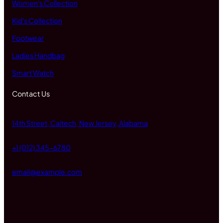
Women's Collection
Kid's Collection
Footwear
Ladies Handbag
Smart Watch
Contact Us
14th Street, Caltech, New Jersey, Alabama
+1 (012) 345-6780
email@example.com