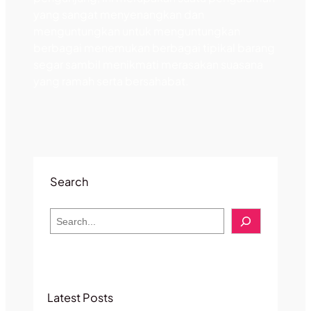
yang sangat menyenangkan dan
menguntungkan untuk menguntungkan
berbagai menemukan berbagai tipikal barang
segar sambil menikmati merasakan suasana
yang ramah serta bersahabat.
Search
S
e
a
r
c
Latest Posts
h