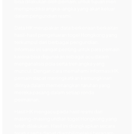
bisa dilakukan oleh pemain, untuk tujuan men
memprediksi angka-angka yang akan keluar
dalam pengundian resmi.
Data HK merupakan data berkenaan berkaitan
hasil-hasil pengeluaran togel Hongkong yang
terkumpul dari berbagai pengundian.
Informasi ini sangat penting untuk para pemain
karena bisa digunakan sebagai acu dalam
menganalisis pola serta tren angka yang
muncul. Dengan cara memahami informasi HK,
pemain dapat meningkatkan kemungkinan
dirinya dalam memenangkan taruhan yang
mereka pasang dalam setiap ronda
permainan.
Hasil HK mengacu pada hasil resmi dari
masing-masing undian togel Hongkong yang
telah dilakukan. Hasil ini diungkapkan secara
teratur serta dapat diambil melalui beragam