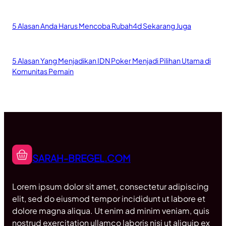
5 Alasan Anda Harus Mencoba Rubah4d Sekarang Juga
5 Alasan Yang Menjadikan IDN Poker Menjadi Pilihan Utama di
Komunitas Pemain
SARAH-BREGEL.COM
Lorem ipsum dolor sit amet, consectetur adipiscing
elit, sed do eiusmod tempor incididunt ut labore et
dolore magna aliqua. Ut enim ad minim veniam, quis
nostrud exercitation ullamco laboris nisi ut aliquip ex