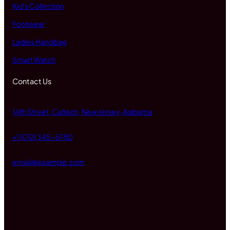
Kid's Collection
Footwear
Ladies Handbag
Smart Watch
Contact Us
14th Street, Caltech, New Jersey, Alabama
+1 (012) 345-6780
email@example.com