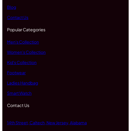
Blog
Contact Us
Popular Categories
Men's Collection
Women's Collection
Kid's Collection
Footwear
Ladies Handbag
Smart Watch
Contact Us
14th Street, Caltech, New Jersey, Alabama