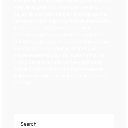
Permainan Slot Kuda pun dapat jadi cara yang
menyenangkan seru untuk berinteraksi.
Sejumlah platform menyediakan ruang chat
dimana pemain dapat berinteraksi satu sama
lain, berbagi cerita serta tips. Hal ini
menjadikan permainan lebih dari sekadar
sekadar ajang untuk bertaruh, melainkan juga
kesempatan untuk menjalin hubungan
bersama sesama pecinta. Kuda Permainan
Slot Kuda karena itu bukan hanya tentang
menang, melainkan mengenai merasakan
waktu sama dalam lingkungan yang senang
bermain.
Search