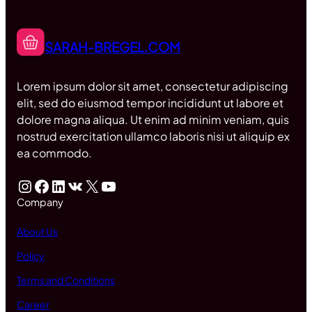
SARAH-BREGEL.COM
Lorem ipsum dolor sit amet, consectetur adipiscing
elit, sed do eiusmod tempor incididunt ut labore et
dolore magna aliqua. Ut enim ad minim veniam, quis
nostrud exercitation ullamco laboris nisi ut aliquip ex
ea commodo.
Instagram
Facebook
LinkedIn
VK
X
YouTube
Company
About Us
Policy
Terms and Conditions
Career