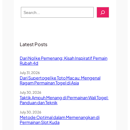
S
e
a
r
c
Latest Posts
h
Dari Nol ke Pemenang: Kisah Inspiratif Pemain
Rubah 4d
July 31, 2026
Dari Supertogel ke Toto Macau: Mengenal
Ragam Permainan Togel di Asia
July 30, 2026
Taktik Ampuh Menang di Permainan Wali Togel:
Panduan dan Teknik
July 30, 2026
Metode Optimal dalam Memenangkan di
Permainan Slot Kuda