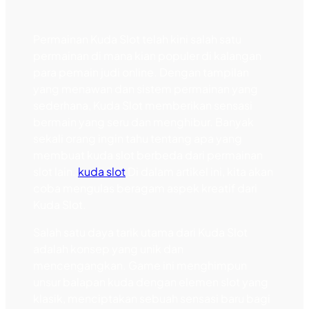
Permainan Kuda Slot telah kini salah satu
permainan di mana kian populer di kalangan
para pemain judi online. Dengan tampilan
yang menawan dan sistem permainan yang
sederhana, Kuda Slot memberikan sensasi
bermain yang seru dan menghibur. Banyak
sekali orang ingin tahu tentang apa yang
membuat kuda slot berbeda dari permainan
slot lain.
kuda slot
Di dalam artikel ini, kita akan
coba mengulas beragam aspek kreatif dari
Kuda Slot.
Salah satu daya tarik utama dari Kuda Slot
adalah konsep yang unik dan
mencengangkan. Game ini menghimpun
unsur balapan kuda dengan elemen slot yang
klasik, menciptakan sebuah sensasi baru bagi