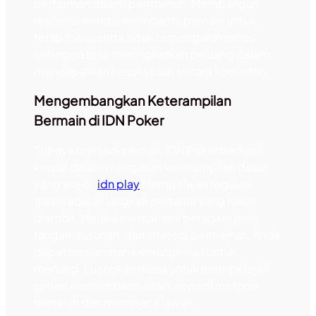
performan dalam permainan. Membangun
resiliensi mental membantu pemain untuk
tetap fokus serta tidak terpengaruh emosi,
sehingga bisa meningkatkan peluang dalam
mendapatkan kesuksesan secara konsisten.
Mengembangkan Keterampilan
Bermain di IDN Poker
Supaya menjadi pemain IDN Poker berhasil
krusial dalam mengasah keterampilan dasar
yang wajib.
idn play
Mempelajari regulasi
game adalah langkah pertama yang harus
diambil. Melalui memahami beragam jenis
tangan, susunan, dan strategi permainan, Anda
dapat menambah kemungkinan untuk
menang. Luangkan masa untuk mempelajari
setiap elemen permainan, seperti metode
bertaruh dan membaca lawan.