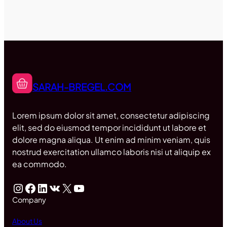
SARAH-BREGEL.COM
Lorem ipsum dolor sit amet, consectetur adipiscing
elit, sed do eiusmod tempor incididunt ut labore et
dolore magna aliqua. Ut enim ad minim veniam, quis
nostrud exercitation ullamco laboris nisi ut aliquip ex
ea commodo.
Instagram
Facebook
LinkedIn
VK
X
YouTube
Company
About Us