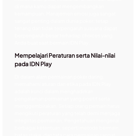
di mana kamu dapat mengembangkan
kemampuan. Manajemen emosi juga sangat
sangat penting dalam dunia poker; tetap
tenang dan tidak terpengaruh suasana dapat
berpengaruh besar terhadap choices yang
Anda buat saat bermain IDN Play.
Mempelajari Peraturan serta Nilai-nilai
pada IDN Play
Di dalam alam permainan poker daring,
memahami aturan dan etika pada IDN Play
adalah kunci dalam menghadirkan
pengalaman permainan yang positif serta
menggembirakan. Setiap orang pemain harus
mengikuti peraturan yang telah demi menjaga
integritas permainan. Pengetahuan mengenai
berbagai ketentuan, seperti metode bermain,
batas stake, dan tata cara permainan sangat