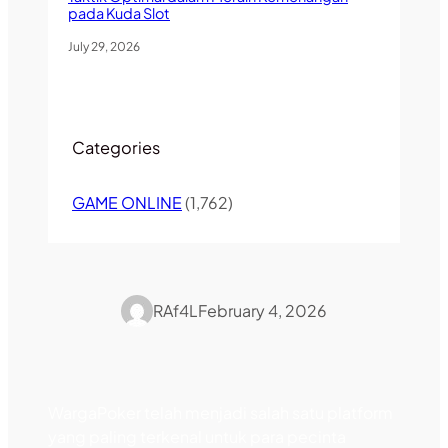
pada Kuda Slot
July 29, 2026
Categories
GAME ONLINE
(1,762)
RAf4L
February 4, 2026
WargaPoker telah menjadi salah satu platform
yang paling terkenal untuk para pecinta