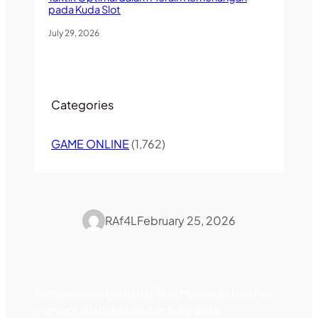
pada Kuda Slot
July 29, 2026
Categories
GAME ONLINE
(1,762)
RAf4L
February 25, 2026
Menganalisis hasil dari Toto Macau setiap hari
menjadi suatu keharusan bagi para