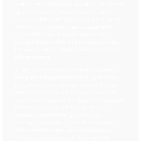
melihat trend dari waktu ke waktu. Mengamati
apakah ada peningkatan atau penurunan
dalam jumlah angka yang keluar pada waktu
tertentu bisa memberikan wawasan lebih
dalam. Misalnya, jika suatu angka lebih
mungkin keluar di hari-hari tertentu, pemain
bisa memasukkan angka tersebut ke dalam
pilihan mereka.
Terakhir, penting untuk melakukan analisis
komparatif dengan membandingkan data
pengeluaran dari berbagai sumber. Dengan
mempelajari data dari situs terpercaya dan
forum komunitas, pemain dapat memperkaya
informasi yang dimiliki. Diskusi dengan
sesama pemain tentang nomor yang
diunggulkan dan hasil yang diperoleh juga
dapat memberikan sudut pandang baru,
sehingga strategi yang digunakan lebih