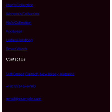
Men's Collection
Women's Collection
Kid's Collection
Footwear
Ladies Handbag
Smart Watch
Contact Us
14th Street, Caltech, New Jersey, Alabama
+1 (012) 345-6780
email@example.com