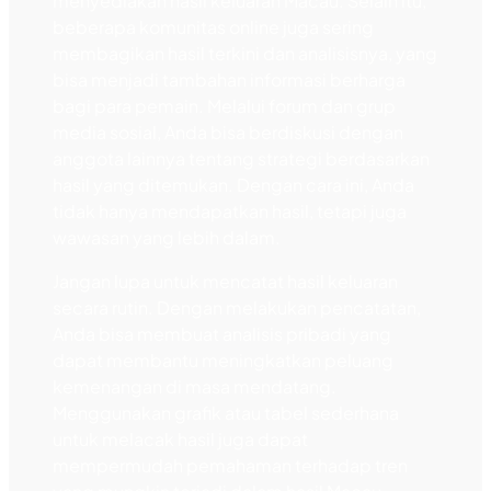
menyediakan hasil keluaran Macau. Selain itu,
beberapa komunitas online juga sering
membagikan hasil terkini dan analisisnya, yang
bisa menjadi tambahan informasi berharga
bagi para pemain. Melalui forum dan grup
media sosial, Anda bisa berdiskusi dengan
anggota lainnya tentang strategi berdasarkan
hasil yang ditemukan. Dengan cara ini, Anda
tidak hanya mendapatkan hasil, tetapi juga
wawasan yang lebih dalam.
Jangan lupa untuk mencatat hasil keluaran
secara rutin. Dengan melakukan pencatatan,
Anda bisa membuat analisis pribadi yang
dapat membantu meningkatkan peluang
kemenangan di masa mendatang.
Menggunakan grafik atau tabel sederhana
untuk melacak hasil juga dapat
mempermudah pemahaman terhadap tren