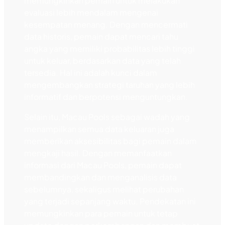
memungkinkan pemain untuk melakukan
evaluasi lebih mendalam mengenai
kesempatan menang. Dengan mencermati
data historis, pemain dapat mencari tahu
angka yang memiliki probabilitas lebih tinggi
untuk keluar, berdasarkan data yang telah
tersedia. Hal ini adalah kunci dalam
mengembangkan strategi taruhan yang lebih
informatif dan berpotensi menguntungkan.
Selain itu, Macau Pools sebagai wadah yang
menampilkan semua data keluaran juga
memberikan aksesibilitas bagi pemain dalam
mengkaji hasil. Dengan memanfaatkan
informasi dari Macau Pools, pemain dapat
membandingkan dan menganalisis data
sebelumnya, sekaligus melihat perubahan
yang terjadi sepanjang waktu. Pendekatan ini
memungkinkan para pemain untuk tetap