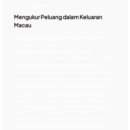
kemenangan mereka.
Mengukur Peluang dalam Keluaran
Macau
Mengukur peluang dalam keluaran Macau
memerlukan pemahaman yang mendalam
tentang pola dan statistik dari data
sebelumnya. Pemain sering kali menggunakan
data keluaran Macau untuk menganalisis
angka-angka yang telah keluar dan mencoba
menemukan tren atau pola tertentu. Dengan
mengamati data ini, mereka berharap dapat
memperkirakan angka-angka yang mungkin
keluar di masa depan, meskipun tidak ada
metode yang dapat menjamin kemenangan.
Dalam konteks Toto Macau, penting untuk
memahami bahwa semua angka memiliki