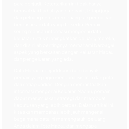
para penjudi. Ketertarikan ini tidak hanya
berasal dari hadiah yang menarik, tetapi juga
dari peluang untuk memenangkan permainan
berdasarkan data yang tersedia. Pemain
sering mencari informasi mengenai data
keluaran untuk meningkatkan peluang mereka,
dan di sinilah pentingnya memahami berbagai
aspek yang berkaitan dengan Keluaran Macau
dan pengeluaran yang ada.
Data Macau menjadi kunci bagi banyak
pemain yang ingin menganalisis tren dan pola
dari setiap undian. Dengan memanfaatkan
informasi mengenai Keluaran Macau, pemain
dapat merumuskan strategi dan membuat
keputusan yang lebih cerdas. Dalam artikel ini,
kita akan membahas lebih jauh mengenai
bagaimana data ini memengaruhi peluang
Anda dalam Toto Macau dan mengapa