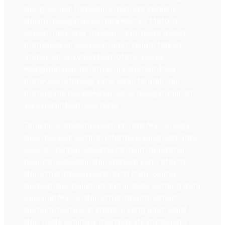
penggunaan beberapa metode statistik
dalam menganalisis data Macau. Metode
seperti rata-rata, median, dan mode dapat
memberikan wawasan lebih dalam terkait
angka-angka yang berpotensi keluar.
Menggunakan informasi ini, pemain bisa
menyusun strategi yang lebih terarah dan
mengganti pendekatan acak dengan pilihan
yang lebih berbasis data.
Terakhir, komunitas pemain Toto Macau juga
bisa menjadi sumber informasi yang berharga.
Diskusi dengan sesama pemain mengenai
hasil pengeluaran dan strategi yang efektif
dapat membuka perspektif baru. Saling
berbagi pengalaman dan analisis tentang data
keluaran Macau dapat membantu setiap
pemain menyusun strategi yang lebih solid
dan, pada akhirnya, meningkatkan peluang