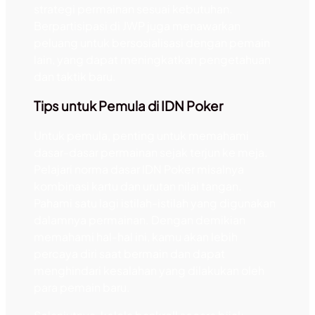
strategi permainan sesuai kebutuhan.
Berpartisipasi di JWP juga menawarkan
peluang untuk bersosialisasi dengan pemain
lain, yang dapat meningkatkan pengetahuan
dan taktik baru.
Tips untuk Pemula di IDN Poker
Untuk pemula, penting untuk memahami
dasar-dasar permainan sejak terjun ke meja.
Pelajari norma dasar IDN Poker misalnya
kombinasi kartu dan urutan nilai tangan.
Pahami satu lagi istilah-istilah yang digunakan
dalamnya permainan. Dengan demikian
memahami hal-hal ini, kamu akan lebih
percaya diri saat bermain dan dapat
menghindari kesalahan yang dilakukan oleh
para pemain baru.