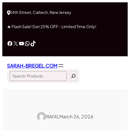
Skip
to
14th Street, Caltech, New Jersey
content
🔥 Flash Sale! Get 25% OFF – Limited Time Only!
Facebook
X
YouTube
WhatsApp
TikTok
SARAH-BREGEL.COM
Search
RAf4L
March 26, 2026