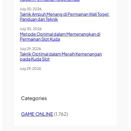
July 30, 2026
Taktik Ampuh Menang di Permainan Wali Togel:
Panduan dan Teknik
July 30, 2026
Metode Optimal dalam Memenangkan di
Permainan Slot Kuda
July 29, 2026
Taktik Optimal dalam Meraih Kemenangan
pada Kuda Slot
July 29, 2026
Categories
GAME ONLINE
(1,762)