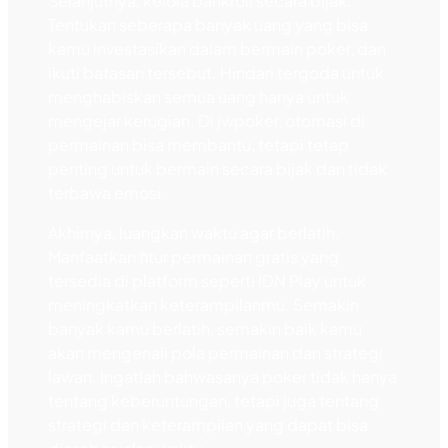
Selanjutnya, kelola bankroll secara bijak.
Tentukan seberapa banyak uang yang bisa
kamu investasikan dalam bermain poker, dan
ikuti batasan tersebut. Hindari tergoda untuk
menghabiskan semua uang hanya untuk
mengejar kerugian. Di jwpoker, otomasi di
permainan bisa membantu, tetapi tetap
penting untuk bermain secara bijak dan tidak
terbawa emosi.
Akhirnya, luangkan waktu agar berlatih.
Manfaatkan fitur permainan gratis yang
tersedia di platform seperti IDN Play untuk
meningkatkan keterampilanmu. Semakin
banyak kamu berlatih, semakin baik kamu
akan mengenali pola permainan dan strategi
lawan. Ingatlah bahwasanya poker tidak hanya
tentang keberuntungan, tetapi juga tentang
strategi dan keterampilan yang dapat bisa