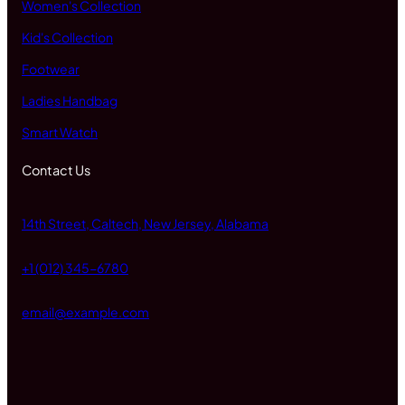
Women's Collection
Kid's Collection
Footwear
Ladies Handbag
Smart Watch
Contact Us
14th Street, Caltech, New Jersey, Alabama
+1 (012) 345-6780
email@example.com