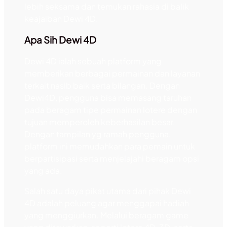
lebih seksama dan temukan rahasia di balik
keajaiban Dewi 4D.
Apa Sih Dewi 4D
Dewi 4D ialah sebuah platform yang
memberikan berbagai permainan dan layanan
terkait nasib baik serta bilangan. Dengan
Dewi4D, pengguna bisa memasang taruhan
pada beragam tipe permainan lotere dengan
tujuan memperoleh keberhasilan besar.
Dengan tampilan yg ramah pengguna,
platform ini memudahkan para pemain untuk
berpartisipasi serta menjelajahi beragam opsi
yang ada.
Salah satu daya pikat utama dari pihak Dewi
4D adalah peluang agar menggapai hadiah
yang menggiurkan. Melalui beragam game