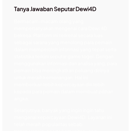
Tanya Jawaban Seputar Dewi4D
Bermacam-macam orang yang
mempertanyakan mengenai cara Dewi 4D
bekerja. Platform ini terkenal secara luas
sebagai sarana yang menolong para pemain
dalam memperoleh informasi yang tepat serta
statistika terkini seputar game togel. Dengan
menggunakan informasi dan analisa yang, para
pemain bisa meningkatkan peluang dirinya
untuk meraih kemenangan. Hal ini
memberikan lebih kepercayaan diri lebih
kepada para pemain dalam membuat pilihan
angka.
Selanjutnya, banyak yang ingin ingin tahu
mengenai kepercayaan Dewi4D. Layanan ini
telah meraih popularitas sebab