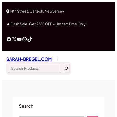
Skip
to
14th Street, Caltech, New Jersey
content
🔥 Flash Sale! Get 25% OFF – Limited Time Only!
Facebook
X
YouTube
WhatsApp
TikTok
SARAH-BREGEL.COM
Search
Search