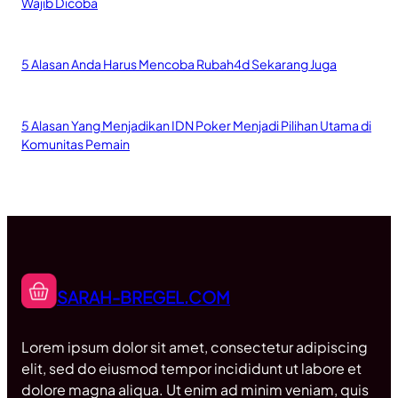
Wajib Dicoba
5 Alasan Anda Harus Mencoba Rubah4d Sekarang Juga
5 Alasan Yang Menjadikan IDN Poker Menjadi Pilihan Utama di
Komunitas Pemain
SARAH-BREGEL.COM
Lorem ipsum dolor sit amet, consectetur adipiscing
elit, sed do eiusmod tempor incididunt ut labore et
dolore magna aliqua. Ut enim ad minim veniam, quis