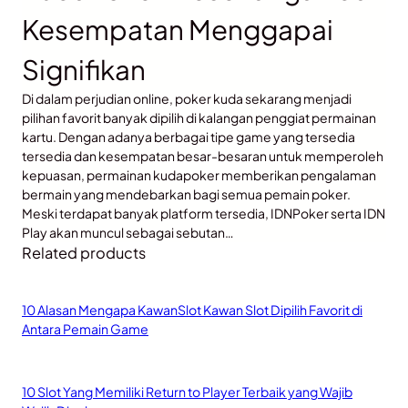
Kesempatan Menggapai
Signifikan
Di dalam perjudian online, poker kuda sekarang menjadi
pilihan favorit banyak dipilih di kalangan penggiat permainan
kartu. Dengan adanya berbagai tipe game yang tersedia
tersedia dan kesempatan besar-besaran untuk memperoleh
kepuasan, permainan kudapoker memberikan pengalaman
bermain yang mendebarkan bagi semua pemain poker.
Meski terdapat banyak platform tersedia, IDNPoker serta IDN
Play akan muncul sebagai sebutan…
Related products
10 Alasan Mengapa KawanSlot Kawan Slot Dipilih Favorit di
Antara Pemain Game
10 Slot Yang Memiliki Return to Player Terbaik yang Wajib