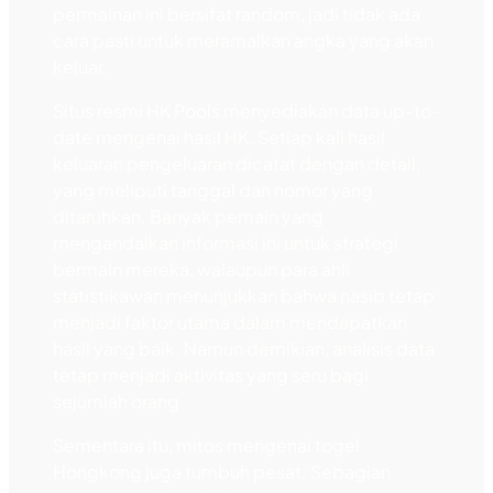
permainan ini bersifat random, jadi tidak ada
cara pasti untuk meramalkan angka yang akan
keluar.
Situs resmi HK Pools menyediakan data up-to-
date mengenai hasil HK. Setiap kali hasil
keluaran pengeluaran dicatat dengan detail,
yang meliputi tanggal dan nomor yang
ditaruhkan. Banyak pemain yang
mengandalkan informasi ini untuk strategi
bermain mereka, walaupun para ahli
statistikawan menunjukkan bahwa nasib tetap
menjadi faktor utama dalam mendapatkan
hasil yang baik. Namun demikian, analisis data
tetap menjadi aktivitas yang seru bagi
sejumlah orang.
Sementara itu, mitos mengenai togel
Hongkong juga tumbuh pesat. Sebagian