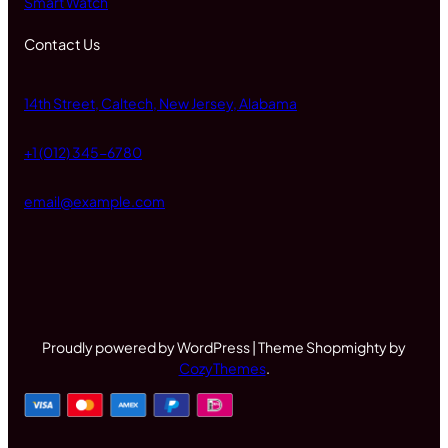
Smart Watch
Contact Us
14th Street, Caltech, New Jersey, Alabama
+1 (012) 345-6780
email@example.com
Proudly powered by WordPress | Theme Shopmighty by
CozyThemes
.