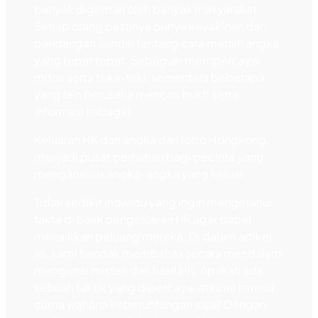
banyak digemari oleh banyak masyarakat.
Setiap orang pastinya punya keyakinan dan
pandangan sendiri tentang cara meraih angka
yang tepat tepat. Sebagian mempercayai
mitos serta teka-teki, sementara beberapa
yang lain berusaha mencari bukti serta
informasi sebagai.
Keluaran HK dan angka dari lotto Hongkong,
menjadi pusat perhatian bagi pecinta yang
menganalisis angka-angka yang keluar.
Tidak sedikit individu yang ingin mengetahui
fakta di balik pengeluaran HK agar dapat
menaikkan peluang mereka. Di dalam artikel
ini, kami hendak membahas secara mendalam
mengenai misteri dari hasil HK. Apakah ada
sebuah taktik yang dipercaya, atau ini semua
cuma wahana keberuntungan saja? Dengan