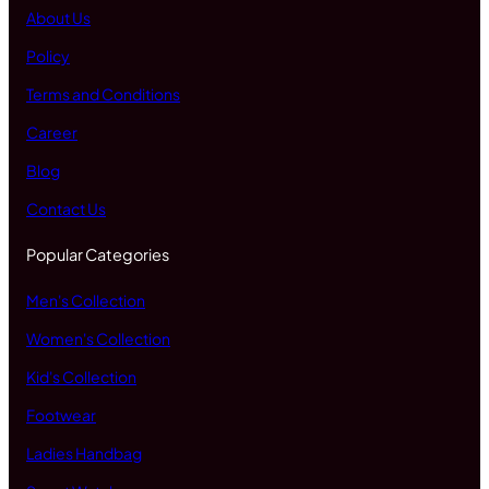
About Us
Policy
Terms and Conditions
Career
Blog
Contact Us
Popular Categories
Men's Collection
Women's Collection
Kid's Collection
Footwear
Ladies Handbag