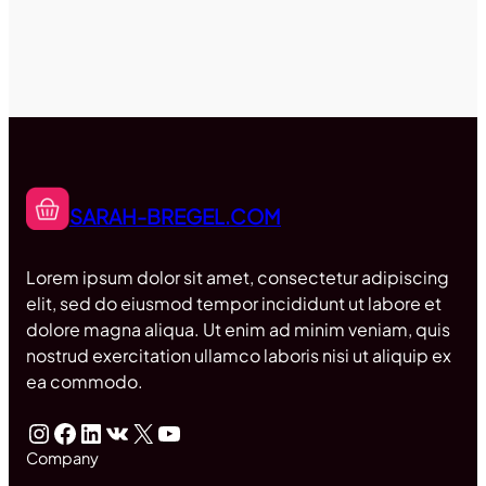
SARAH-BREGEL.COM
Lorem ipsum dolor sit amet, consectetur adipiscing
elit, sed do eiusmod tempor incididunt ut labore et
dolore magna aliqua. Ut enim ad minim veniam, quis
nostrud exercitation ullamco laboris nisi ut aliquip ex
ea commodo.
Instagram
Facebook
LinkedIn
VK
X
YouTube
Company