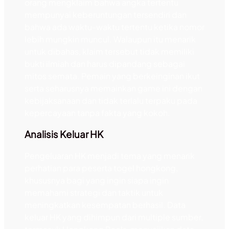
orang mengklaim bahwa angka tertentu
mempunyai keberuntungan tersendiri dan
bahwa ada waktu-waktu tertentu ketika nomor
lebih mungkin muncul. Walaupun itu menarik
untuk dibahas, klaim tersebut tidak memiliki
bukti ilmiah dan harus dipandang sebagai
mitos semata. Pemain yang berkeinginan ikut
serta seharusnya memainkan game ini dengan
kebijaksanaan dan tidak terlalu terpaku pada
kepercayaan tanpa fakta yang kokoh.
Analisis Keluar HK
Pengeluaran HK menjadi tema yang menarik
perhatian para peserta togel hongkong,
khususnya bagi yang ingin siapa ingin
memahami strategi dan taktik untuk
meningkatkan kesempatan berhasil. Data
keluar HK yang dihimpun dari multiple sumber,