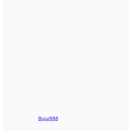
Permainan judi tembak ikan sering dapat
ditemukan di situs-situs judi online, termasuk
di bujur888. Di bujur888, para pemain dapat
secara mudah menemukan bermacam jenis
game tembak ikan yang memberikan
pengalaman bermain yang menyenangkan.
Dikarenakan grafis yang menarik dan efek
suara yang menggembirakan, para pemain
akan merasa bagaikan berada di dunia nyata
saat menembaki ikan. Faktor ini membuat judi
tembak ikan berupa pilihan di kalangan
penggemar permainan online.
Satu keuntungan dari bermain judi tembak
ikan di situs yang seperti bujur888 adalah
kemudahan dalam melakukan deposit dan
penarikan.
Bujur888
Bujur888 menyediakan
berbagai metode transaksi, termasuk deposit