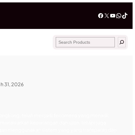
Facebook
X
YouTub
What
Tik
Search
h 31, 2026
Hongkong, telah menjadi fenomena yang menarik
a menawarkan kesenangan dan ujian, tetapi juga
Dengan menggunakan sistem yang yang transparan dan