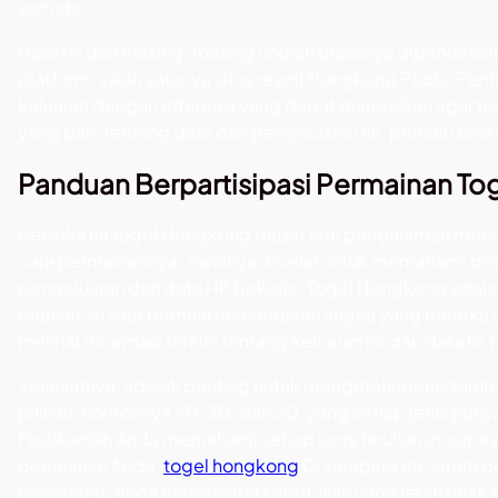
semata.
Hasil hk dari masing-masing undian biasanya diperkenan
platform, salah satunya situs resmi Hongkong Pools. Pen
keluaran dengan referensi yang dapat diandalkan agar t
yang baik tentang data dan pengeluaran hk, pemain bisa
Panduan Berpartisipasi Permainan T
Bersuka ria togel Hongkong dapat jadi pengalaman mena
cara permainannya. Awalnya, krusial untuk memahami de
pengeluaran dan data HK bekerja. Togel Hongkong adal
taruhan, di saat pemain menentukan angka yang mereka ya
melihat informasi terkini tentang keluaran hk dan data hk
Selanjutnya, adalah penting untuk mengetahui jenis tar
pilihan, contohnya 4D, 3D, dan 2D, yang setiap jenis pu
Pastikanlah Anda memahami setiap jenis taruhan ini supa
permainan Anda.
togel hongkong
Di samping itu, amati 
membantu Anda mengambil keputusan yang lebih bijak 