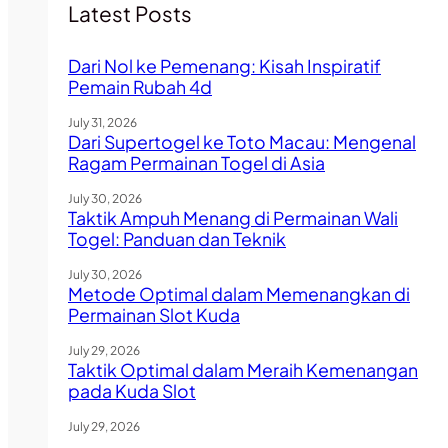
Latest Posts
h
Dari Nol ke Pemenang: Kisah Inspiratif
Pemain Rubah 4d
July 31, 2026
Dari Supertogel ke Toto Macau: Mengenal
Ragam Permainan Togel di Asia
July 30, 2026
Taktik Ampuh Menang di Permainan Wali
Togel: Panduan dan Teknik
July 30, 2026
Metode Optimal dalam Memenangkan di
Permainan Slot Kuda
July 29, 2026
Taktik Optimal dalam Meraih Kemenangan
pada Kuda Slot
July 29, 2026