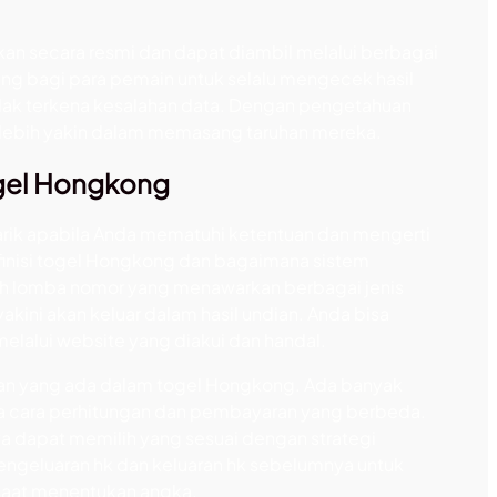
kan secara resmi dan dapat diambil melalui berbagai
ting bagi para pemain untuk selalu mengecek hasil
idak terkena kesalahan data. Dengan pengetahuan
 lebih yakin dalam memasang taruhan mereka.
ogel Hongkong
rik apabila Anda mematuhi ketentuan dan mengerti
finisi togel Hongkong dan bagaimana sistem
ah lomba nomor yang menawarkan berbagai jenis
kini akan keluar dalam hasil undian. Anda bisa
 melalui website yang diakui dan handal.
uhan yang ada dalam togel Hongkong. Ada banyak
nya cara perhitungan dan pembayaran yang berbeda.
ya dapat memilih yang sesuai dengan strategi
pengeluaran hk dan keluaran hk sebelumnya untuk
saat menentukan angka.