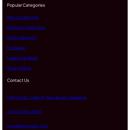
Popular Categories
Men's Collection
Women's Collection
Kid's Collection
Footwear
Ladies Handbag
Smart Watch
Contact Us
14th Street, Caltech, New Jersey, Alabama
+1 (012) 345-6780
email@example.com