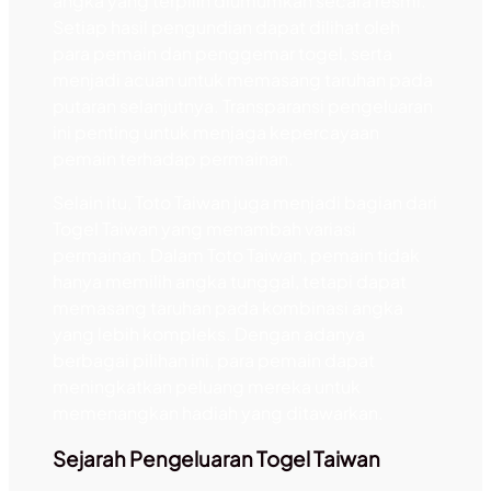
angka yang terpilih diumumkan secara resmi.
Setiap hasil pengundian dapat dilihat oleh
para pemain dan penggemar togel, serta
menjadi acuan untuk memasang taruhan pada
putaran selanjutnya. Transparansi pengeluaran
ini penting untuk menjaga kepercayaan
pemain terhadap permainan.
Selain itu, Toto Taiwan juga menjadi bagian dari
Togel Taiwan yang menambah variasi
permainan. Dalam Toto Taiwan, pemain tidak
hanya memilih angka tunggal, tetapi dapat
memasang taruhan pada kombinasi angka
yang lebih kompleks. Dengan adanya
berbagai pilihan ini, para pemain dapat
meningkatkan peluang mereka untuk
memenangkan hadiah yang ditawarkan.
Sejarah Pengeluaran Togel Taiwan