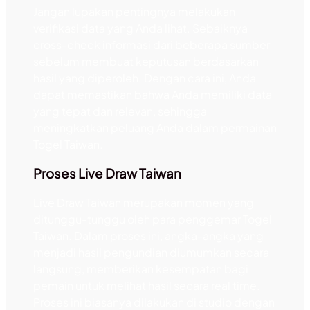
Jangan lupakan pentingnya melakukan
verifikasi data yang Anda lihat. Sebaiknya
cross-check informasi dari beberapa sumber
sebelum membuat keputusan berdasarkan
hasil yang diperoleh. Dengan cara ini, Anda
dapat memastikan bahwa Anda memiliki data
yang tepat dan relevan, sehingga
meningkatkan peluang Anda dalam permainan
Togel Taiwan.
Proses Live Draw Taiwan
Live Draw Taiwan merupakan momen yang
ditunggu-tunggu oleh para penggemar Togel
Taiwan. Dalam proses ini, angka-angka yang
menjadi hasil pengundian diumumkan secara
langsung, memberikan kesempatan bagi
pemain untuk melihat hasil secara real time.
Proses ini biasanya dilakukan di studio dengan