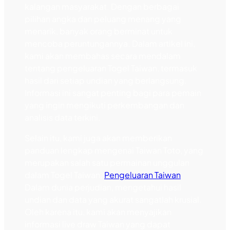
kalangan masyarakat. Dengan berbagai
pilihan angka dan peluang menang yang
menarik, banyak orang berminat untuk
mencoba peruntungannya. Dalam artikel ini,
kami akan membahas secara mendalam
tentang pengeluaran Togel Taiwan, termasuk
hasil dari setiap undian yang berlangsung.
Informasi ini sangat penting bagi para pemain
yang ingin mengikuti perkembangan dan
analisis data terkini.
Selain itu, kami juga akan memberikan
panduan lengkap mengenai Taiwan Toto, yang
merupakan salah satu permainan unggulan
dalam Togel Taiwan.
Pengeluaran Taiwan
Dalam dunia perjudian, mengetahui hasil
undian dan data yang akurat sangatlah krusial.
Oleh karena itu, kami akan menyajikan
informasi live draw Taiwan yang dapat