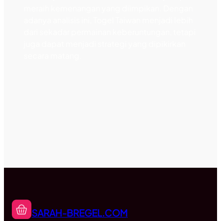
meraih kemenangan yang diimpikan. Dengan
adanya analisis ini, Togel Taiwan menjadi lebih
dari sekadar permainan keberuntungan, tetapi
juga dapat menjadi strategi yang dipikirkan
secara matang.
SARAH-BREGEL.COM