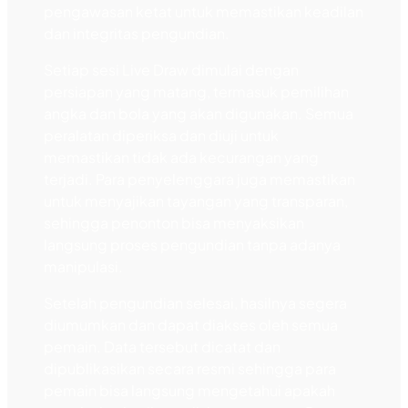
pengawasan ketat untuk memastikan keadilan
dan integritas pengundian.
Setiap sesi Live Draw dimulai dengan
persiapan yang matang, termasuk pemilihan
angka dan bola yang akan digunakan. Semua
peralatan diperiksa dan diuji untuk
memastikan tidak ada kecurangan yang
terjadi. Para penyelenggara juga memastikan
untuk menyajikan tayangan yang transparan,
sehingga penonton bisa menyaksikan
langsung proses pengundian tanpa adanya
manipulasi.
Setelah pengundian selesai, hasilnya segera
diumumkan dan dapat diakses oleh semua
pemain. Data tersebut dicatat dan
dipublikasikan secara resmi sehingga para
pemain bisa langsung mengetahui apakah