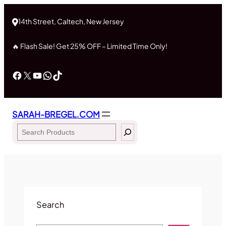
Skip
to
14th Street, Caltech, New Jersey
content
🔥 Flash Sale! Get 25% OFF – Limited Time Only!
Facebook
X
YouTube
WhatsApp
TikTok
SARAH-BREGEL.COM
Search
Search