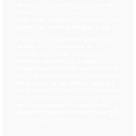
peluang untuk Warga88 bukan hanya untuk
memperluas capaian, tetapi serta dalam
menyampaikan solusi yang lebih sangat tepat
sasaran untuk memenuhi keinginan publik.
Di samping itu, kerjasama dengan beragam
bidang yang lain seperti pendidikan,
kesehatan, dan ekonomi kreatif dapat
membentuk ekosistem yang saling
menguntungkan. Seiring dengan jumlah yang
semakin banyak pihak yang terlibat, Warga88
diharapkan mampu jadi platform yang lebih
baik dan responsif pada keinginan masyarakat
modern. Futurnya Warga 88 ditargetkan tidak
hanya sebagai sarana, tetapi juga sebagai
sebagai penggerak perubahan social yang di
dalam perubahan teknologi yang cepat.