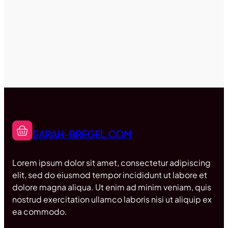
SARAH-BREGEL.COM
Lorem ipsum dolor sit amet, consectetur adipiscing
elit, sed do eiusmod tempor incididunt ut labore et
dolore magna aliqua. Ut enim ad minim veniam, quis
nostrud exercitation ullamco laboris nisi ut aliquip ex
ea commodo.