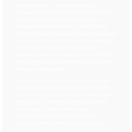
yang selalu maju. Lewat sarana yang
menawarkan memberikan beragam fasilitas,
Warga 88 dapat memenuhi permintaan
masyarakat akan informasi, interaksi sosial,
dan kemudahan akses pada beragam layanan
publik. Seiring meningkatnya akses web dan
pemakaian telepon pintar, Warga 88
diprediksi akan mencapai lebih banyak lagi
orang, memberikan pengaruh yang baik pada
kehidupan masyarakat.
Pengembangan teknologi digital yang ada
Warga88 membolehkan penggembangan
fitur-fitur baru yang lebih lebih interaktif dan
penggugah. Contohnya, kolaborasi teknik
kecerdasan buatan dalam rangka
mempersonalisasi interaksi user atau
memanfaatkan platform data besar untuk
meneliti keperluan publik. Ini memberikan