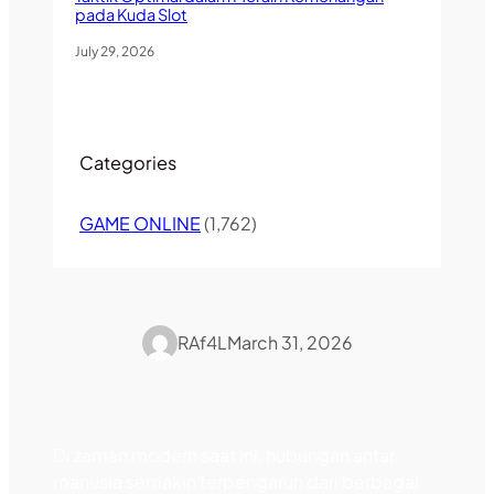
pada Kuda Slot
July 29, 2026
Categories
GAME ONLINE
(1,762)
RAf4L
March 31, 2026
Di zaman modern saat ini, hubungan antar
manusia semakin terpengaruh dari berbagai