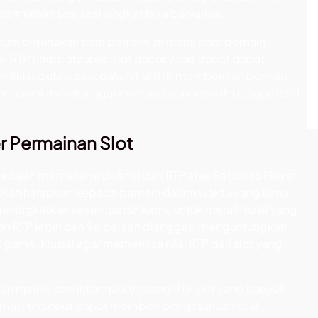
rmainan sesi sesi singkat bisa bervariasi.
umum digunakan para pemain, di mana para pemain
ki RTP tinggi ataupun slot gacor yang dapat dapat
iliki reputasi baik dalam hal RTP memberikan pemain
nsi profit mereka, agar mereka bisa memilih dengan lebih
r Permainan Slot
dalah memahami definisi dari RTP atau Return to Player.
n akan harapkan kepada pemain dalam waktu yang lama.
meningkatkan kesempatan kamu untuk meraih hasil yang
gan RTP lebih dari 96 persen dianggap menguntungkan
ame, krusial agar memeriksa nilai RTP dari slot yang
n rtp live dan informasi tentang RTP slot yang banyak
formasi tersebut dapat memberi pengetahuan soal