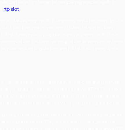
i dari teori fundamental sampai penerapan realistis
i.
rtp slot
ncari data mengenai RTP langsung serta bocoran rtp slot.
 lebih lebih mungkin menang? Dalam tulisan ini, kami
 RTP slot pragmatic play dan cara cara mencari RTP slot
sa meningkatkan peluang mendapatkan kemenangan besar
serta menemukan segala tentang RTP slot slot yang Anda
mengindikasikan seberapa banyak uang taruhan pemain
isalnya, apabila sebuah slot mempunyai RTP 95%, maka
95 ribu dari setiap 100 ribu 100 ribu . Hal ini adalah
ainan dan serta memilih slot yang yang menguntungkan.
ang sangat penting agar diketahui karena mempengaruhi
n tinggi Return to Player, semakin sedikit profit dari
 memutuskan permainan Tetapi, penting untuk bahwa RTP