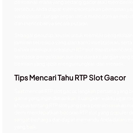
permainan mana yang sedang gacor atau memberi 
tersebut, Anda dapat memprioritaskan permainan ya
yang positif. Jangan segan untuk mencatatkan slot-s
dan mencobanya secara putaran.
Sebagai penutup, krusial untuk memiliki pengelolaan
jaminan seberapa yang siap kamu investasikan, serta i
bahwa meskipun sekalipun RTP slot dapat membantu, ha
termasuk pengelolaan sumber daya keuangan yang 
bermain yang lebih menguntungkan dan menarik.
Tips Mencari Tahu RTP Slot Gacor
Saat mencari RTP slot gacor, langkah pertama yang b
game yang ingin dimainkan. Luangkan waktu agar m
khusus tentang RTP slot yang para pemain rasakan m
demi mendapatkan bocoran RTP slot yang populer di k
sangat berharga dan dapat memandu Anda dalam men
yang baik.