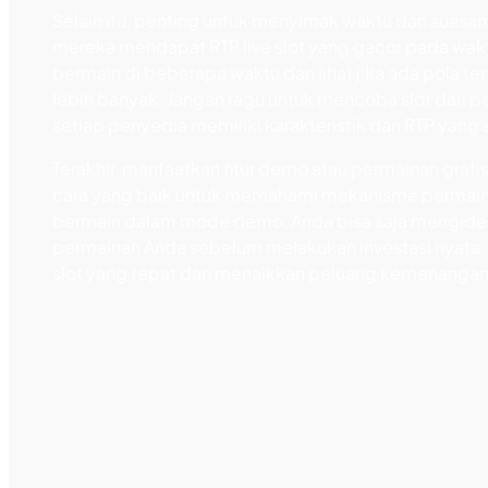
Selain itu, penting untuk menyimak waktu dan suas
mereka mendapat RTP live slot yang gacor pada wakt
bermain di beberapa waktu dan lihat jika ada pola
lebih banyak. Jangan ragu untuk mencoba slot dari p
setiap penyedia memiliki karakteristik dan RTP yang
Terakhir, manfaatkan fitur demo atau permainan gratis
cara yang baik untuk memahami mekanisme permain
bermain dalam mode demo, Anda bisa saja mengident
permainan Anda sebelum melakukan investasi nyata
slot yang tepat dan menaikkan peluang kemenangan