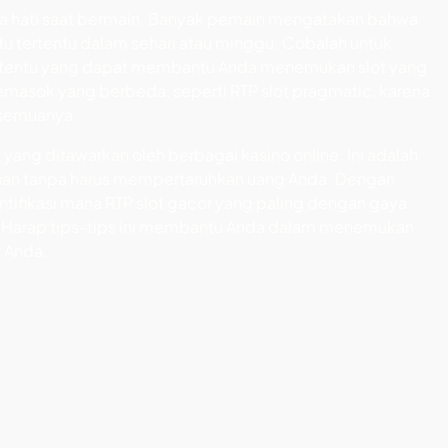
ana hati saat bermain. Banyak pemain mengatakan bahwa
u tertentu dalam sehari atau minggu. Cobalah untuk
 tertentu yang dapat membantu Anda menemukan slot yang
emasok yang berbeda, seperti RTP slot pragmatic, karena
 semuanya.
 yang ditawarkan oleh berbagai kasino online. Ini adalah
an tanpa harus mempertaruhkan uang Anda. Dengan
ifikasi mana RTP slot gacor yang paling dengan gaya
. Harap tips-tips ini membantu Anda dalam menemukan
 Anda.