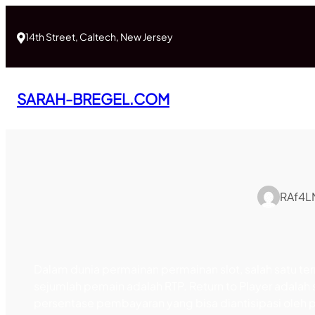
Skip
to
14th Street, Caltech, New Jersey
content
SARAH-BREGEL.COM
RAf4L
Dalam dunia permainan permainan slot, salah satu term
sejumlah pemain adalah RTP. Return to Player adalah
persentase pembayaran yang bisa diantisipasi oleh 