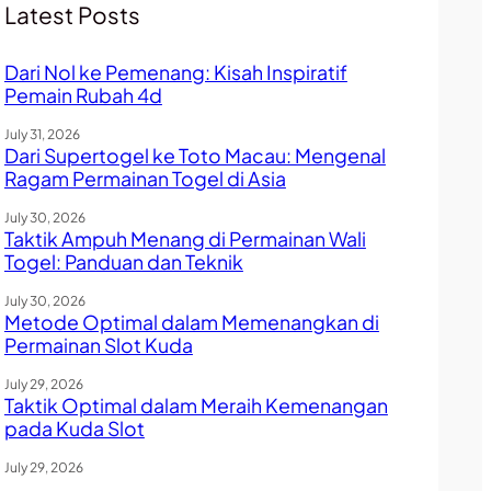
Latest Posts
h
Dari Nol ke Pemenang: Kisah Inspiratif
Pemain Rubah 4d
July 31, 2026
Dari Supertogel ke Toto Macau: Mengenal
Ragam Permainan Togel di Asia
July 30, 2026
Taktik Ampuh Menang di Permainan Wali
Togel: Panduan dan Teknik
July 30, 2026
Metode Optimal dalam Memenangkan di
Permainan Slot Kuda
July 29, 2026
Taktik Optimal dalam Meraih Kemenangan
pada Kuda Slot
July 29, 2026