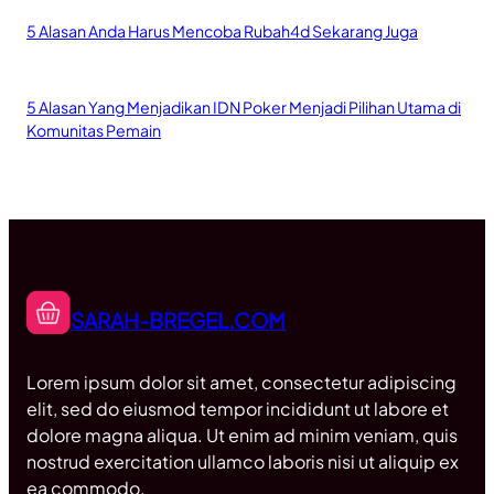
5 Alasan Anda Harus Mencoba Rubah4d Sekarang Juga
5 Alasan Yang Menjadikan IDN Poker Menjadi Pilihan Utama di
Komunitas Pemain
SARAH-BREGEL.COM
Lorem ipsum dolor sit amet, consectetur adipiscing
elit, sed do eiusmod tempor incididunt ut labore et
dolore magna aliqua. Ut enim ad minim veniam, quis
nostrud exercitation ullamco laboris nisi ut aliquip ex
ea commodo.