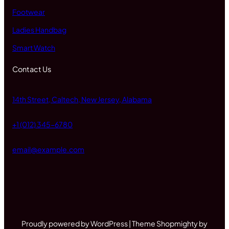
Footwear
Ladies Handbag
Smart Watch
Contact Us
14th Street, Caltech, New Jersey, Alabama
+1 (012) 345-6780
email@example.com
Proudly powered by WordPress | Theme Shopmighty by