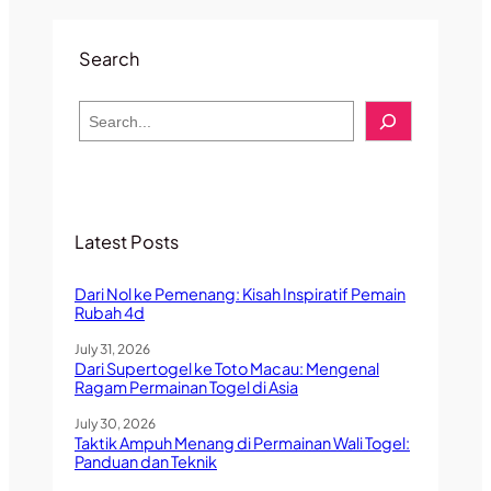
Search
S
e
a
r
c
Latest Posts
h
Dari Nol ke Pemenang: Kisah Inspiratif Pemain
Rubah 4d
July 31, 2026
Dari Supertogel ke Toto Macau: Mengenal
Ragam Permainan Togel di Asia
July 30, 2026
Taktik Ampuh Menang di Permainan Wali Togel:
Panduan dan Teknik