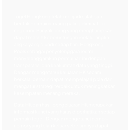
Togel Hongkong telah menjadi salah satu
bentuk permainan yang paling diminati di
negeri ini. Banyak orang yang mengharapkan
dapat meraih keberuntungan melalui angka-
angka yang diundi setiap hari. Hongkong
Pools sebagai penyelenggara resmi
menyelenggarakan permainan ini dengan
transparansi dan keakuratan data yang tinggi.
Dengan mengetahui keluaran HK secara
berkala, pemain dapat mempelajari pola dan
mengatur strategi terbaik untuk meningkatkan
kesempatan menang mereka.
Data HK dan hasil pengeluaran HK merupakan
informasi kunci yang harus diperhatikan setiap
pemain togel. Dengan mengetahui nomor-
nomor yang telah keluar sebelumnya dapat