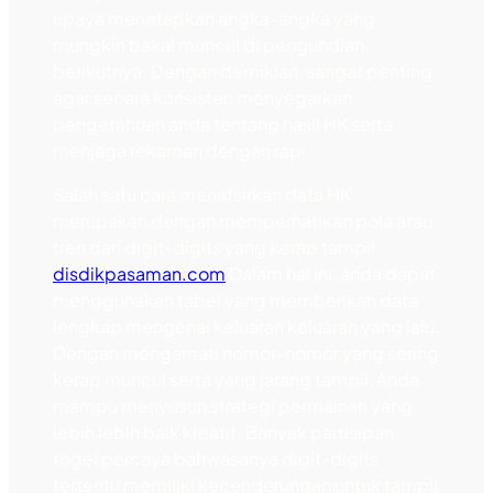
upaya menetapkan angka-angka yang
mungkin bakal muncul di pengundian
berikutnya. Dengan demikian, sangat penting
agar secara konsisten menyegarkan
pengetahuan anda tentang hasil HK serta
menjaga rekaman dengan rapi.
Salah satu cara menafsirkan data HK
merupakan dengan memperhatikan pola atau
tren dari digit-digits yang kerap tampil.
disdikpasaman.com
Dalam hal ini, anda dapat
menggunakan tabel yang memberikan data
lengkap mengenai keluaran keluaran yang lalu.
Dengan mengamati nomor-nomor yang sering
kerap muncul serta yang jarang tampil, Anda
mampu menyusun strategi permainan yang
lebih lebih baik kreatif. Banyak partisipan
togel percaya bahwasanya digit-digits
tertentu memiliki kecenderungan untuk tampil