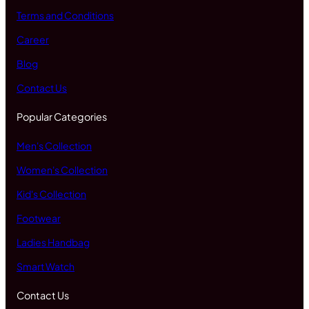
Terms and Conditions
Career
Blog
Contact Us
Popular Categories
Men's Collection
Women's Collection
Kid's Collection
Footwear
Ladies Handbag
Smart Watch
Contact Us