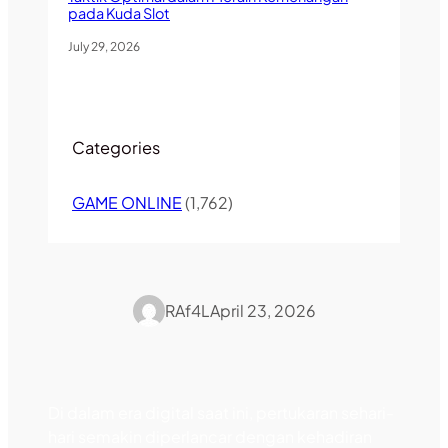
pada Kuda Slot
July 29, 2026
Categories
GAME ONLINE
(1,762)
RAf4L
April 23, 2026
Di dalam era digital saat ini, pertukaran sehari-
hari semakin diperlancar dengan kehadiran