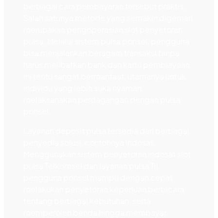
berbagai cara pembayaran tersebut praktis.
Salah satunya metode yang semakin digemari
merupakan pengoperasian slot penyetoran
pulsa. Melalui sistem pulsa ponsel, pengguna
bisa menjalankan beragam transaksi tanpa
harus melibatkan bank dan kartu pembiayaan
Ini tentu sangat bermanfaat, utamanya untuk
individu yang lebih suka nyaman
melaksanakan perdagangan dengan pulsa
ponsel.
Layanan deposit pulsa tersedia dari berbagai
penyedia solusi, contohnya Indosat.
Menggunakan sistem penyetoran Indosat slot
pulsa Telkomsel dan layanan pulsa Tri
pengguna ponsel mampu dengan cepat
melakukan penyetoran keperluan berbicara
tentang berbagai kebutuhan, serta
memperoleh benda hingga membayar