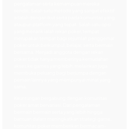
pengalaman serta kemampuan mereka
sendiri. Salah satu metode yang sangat efektif
adalah dengan ikut serta pada komunitas yang
ataupun platform yang tepat. Salah satu opsi
yang menarik ialah rekan poker, tempat
merupakan tempat bagi sejumlah penggemar
poker untuk berkumpul, belajar, serta bermain
bersama. Menjadi anggota dengan rekan
poker tidak hanya memberinya kemudahan
akses ke games yang lebih, melainkan juga
membuka peluang bagi berjumpa dengan
pemain lainnya yang mempunyai minat yang
sama.
Keuntungan bergabung dengan komunitas
poker amat bervariasi. Dari pengalaman
bermain bermain serta yang lebih hingga
bantuan dalam meningkatkan strategi game,
komunitas poker memberikan bermacam-