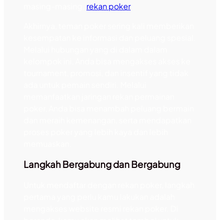
masing-masing.
rekan poker
Akhirnya, teman poker sering kali memberikan
kesempatan ke informasi dan peluang spesial.
Melalui hubungan yang di dalam dalam
kelompok ini, Anda bisa mengakses akses ke
tournament, promosi, dan insentif yang tidak
ada untuk pemain sendiri. Melalui
memanfaatkan jaringan rekan permainan
poker, Anda bisa menambah peluang bermain
dan meraih kemenangan, serta mendapatkan
proses poker yang lebih kaya dan lebih
memuaskan.
Langkah Bergabung dan Bergabung
Untuk mendaftar dengan rekan poker, langkah
pertama yang perlu kamu lakukan adalah
mengakses website resmi rekan poker. Di