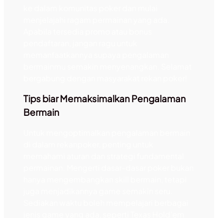
ke dalam komunitas poker dan mulai
menjelajahi ragam permainan yang ada.
Apabila tersedia promo atau bonus
pendaftaran, jangan ragu untuk
memanfaatkannya supaya pengalaman
bermainmu semakin menyenangkan. Selamat
bergabung dengan masyarakat rekan poker!
Tips biar Memaksimalkan Pengalaman
Bermain
Untuk mengoptimalkan pengalaman bermain
di dalam rekanpoker, penting untuk
memahami aturan dan strategi fundamental
permainan. Mengerti dasar-dasar poker bukan
hanya mengembangkan skill bermain, tetapi
juga menjadikannya game semakin seru.
Sediakan waktu boleh mempelajari berbagai
jenis game yang ada, seperti Texas Hold’em