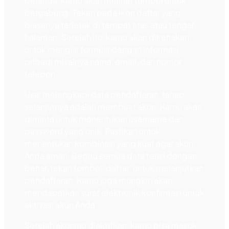
beranda, kamu akan melihat tombol untuk
bergabung. Tekan pada ikon daftar yang
biasanya terletak di tempat atas atau tengah
halaman. Setelah itu, kamu akan dikenakan
untuk mengisi formulir dengan informasi
pribadi misalnya nama, email, dan nomor
telepon.
Usai melengkapi data pendaftaran, tahap
selanjutnya adalah membuat akun. Kamu akan
diminta untuk menentukan username dan
password yang unik. Pastikan untuk
menentukan kombinasi yang kuat agar akun
Anda aman. Begitu semua data terisi dengan
benar, tekan tombol ‘daftar’ untuk melanjutkan
pendaftaran. Kamu juga mungkin akan
mendapatkan surat elektronik konfirmasi untuk
aktivasi akun Anda.
Setelah akunmu diaktifkan, kamu bisa masuk