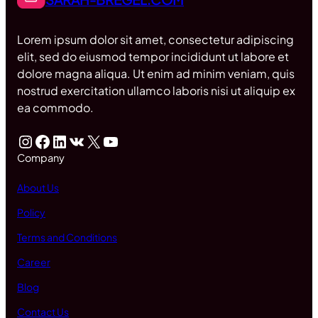
Lorem ipsum dolor sit amet, consectetur adipiscing
elit, sed do eiusmod tempor incididunt ut labore et
dolore magna aliqua. Ut enim ad minim veniam, quis
nostrud exercitation ullamco laboris nisi ut aliquip ex
ea commodo.
Instagram
Facebook
LinkedIn
VK
X
YouTube
Company
About Us
Policy
Terms and Conditions
Career
Blog
Contact Us