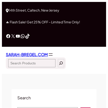
Skip
to
14th Street, Caltech, New Jersey
content
🔥 Flash Sale! Get 25% OFF – Limited Time Only!
Facebook
X
YouTube
WhatsApp
TikTok
SARAH-BREGEL.COM
Search
Search