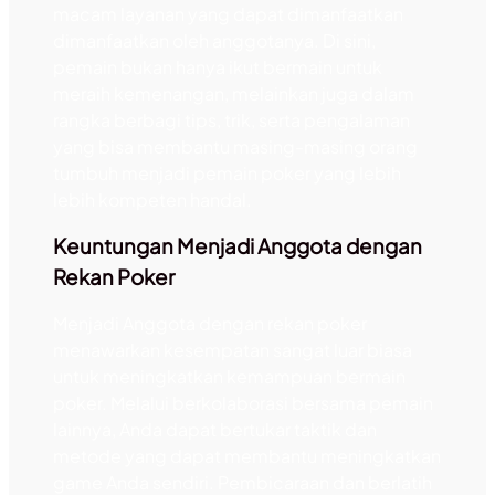
macam layanan yang dapat dimanfaatkan
dimanfaatkan oleh anggotanya. Di sini,
pemain bukan hanya ikut bermain untuk
meraih kemenangan, melainkan juga dalam
rangka berbagi tips, trik, serta pengalaman
yang bisa membantu masing-masing orang
tumbuh menjadi pemain poker yang lebih
lebih kompeten handal.
Keuntungan Menjadi Anggota dengan
Rekan Poker
Menjadi Anggota dengan rekan poker
menawarkan kesempatan sangat luar biasa
untuk meningkatkan kemampuan bermain
poker. Melalui berkolaborasi bersama pemain
lainnya, Anda dapat bertukar taktik dan
metode yang dapat membantu meningkatkan
game Anda sendiri. Pembicaraan dan berlatih