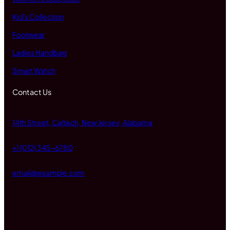
Kid's Collection
Footwear
Ladies Handbag
Smart Watch
Contact Us
14th Street, Caltech, New Jersey, Alabama
+1 (012) 345-6780
email@example.com