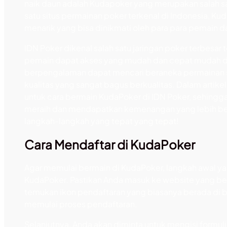
naik daun adalah Kudapoker yang merupakan salah sa
satu situs permainan poker terkenal di Indonesia,
menarik yang bisa dinikmati oleh para para pemain d
IDN Poker dikenal salah satu jaringan poker terbesar
pemain dapat akses yang mudah dan cepat mudah d
berpengalaman dapat mencari beraneka permainan 
kualitas yang sangat bagus berkualitas. Dalam artike
untuk cara bermain KudaPoker di IDN Poker, sehin
meraih dan mendapatkan kemenangan yang lebih besa
langkah-langkah yang tepat yang tepat!
Cara Mendaftar di KudaPoker
Agar memulai bermain di KudaPoker, langkah awal ya
KudaPoker. Pastikan Anda masuk ke website yang b
temukan ikon pendaftaran yang biasanya berada di 
memulai proses pendaftaran.
Selanjutnya, Anda akan diminta untuk mengisi formulir