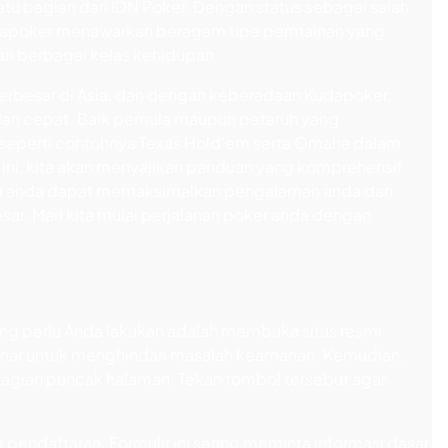
tu bagian dari IDN Poker. Dengan status sebagai salah
 Kudapoker menawarkan beragam tipe permainan yang
ari berbagai kelas kehidupan.
 terbesar di Asia, dan dengan keberadaan Kudapoker,
an cepat. Baik pemula maupun petaruh yang
seperti contohnya Texas Hold’em serta Omaha dalam
l ini, kita akan menyajikan panduan yang komprehensif
gga anda dapat memaksimalkan pengalaman anda dan
r. Mari kita mulai perjalanan poker anda dengan
ng perlu Anda lakukan adalah membuka situs resmi
enar untuk menghindari masalah keamanan. Kemudian,
bagian puncak halaman. Tekan tombol tersebut agar
 pendaftaran. Formulir ini sering meminta informasi dasar