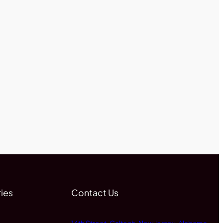
ies
Contact Us
14th Street, Caltech, New Jersey, Alabama