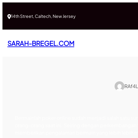
Skip
to
14th Street, Caltech, New Jersey
content
SARAH-BREGEL.COM
RAf4
Bermainlah poker online sudah menjadi salah satu su
orang-orang saat ini. Seiring dengan perkembangan 
memberikan pengalaman bermain yang lebih lebih men