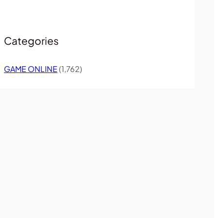
Categories
GAME ONLINE
(1,762)