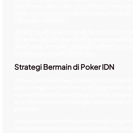
seperti nama, alamat, dan nomor telepon. Pastikan sem
untuk proses pengesahan dan keamanan akun Anda. U
kirim untuk melanjutkan.
Setelah mengirimkan formulir, Anda mungkin akan me
laksanakan instruksi yang diberikan agar mengaktifk
dapat masuk dan mulai menjelajahi berbagai permain
bermain yang menarik di IDN Poker.
Strategi Bermain di Poker IDN
Strategi yang efektif sangat penting saat bermain di 
adalah mengetahui jenis permainan yang tersedia. Bai
memiliki aturan dan strategi yang berbeda. Belajarla
awal. Melalui memahami berbagai varian permainan, 
permainan.
Selain itu, memperhatikan jenis permainan, pengelola
dapat Anda terima dan patuhi limit tersebut. Hindari