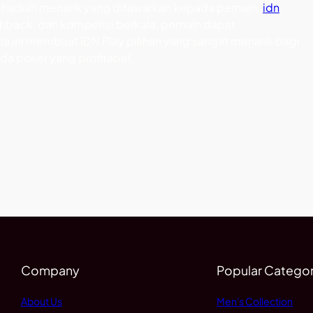
an hadiah menarik yang ditawarkan kepada pemain.
idn
hback, dan kompetisi berkala, pemain dapat
 ini membuat IDN Play pilihan yang sangat menarik bagi
da poker yang profitabel.
Company
Popular Categor
About Us
Men's Collection