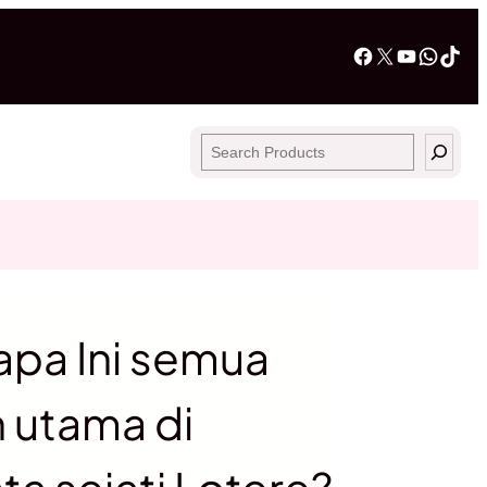
Facebook
X
YouTub
What
Tik
Search
apa Ini semua
n utama di