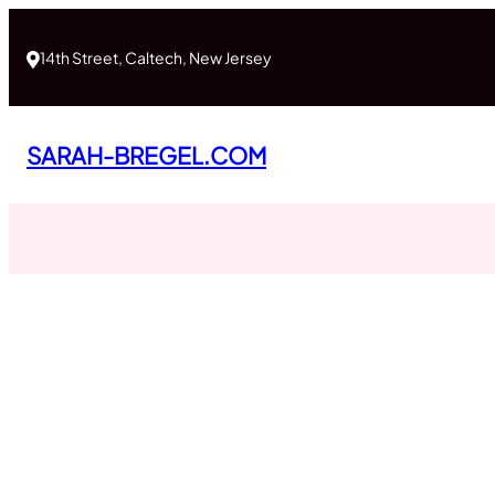
14th Street, Caltech, New Jersey
SARAH-BREGEL.COM