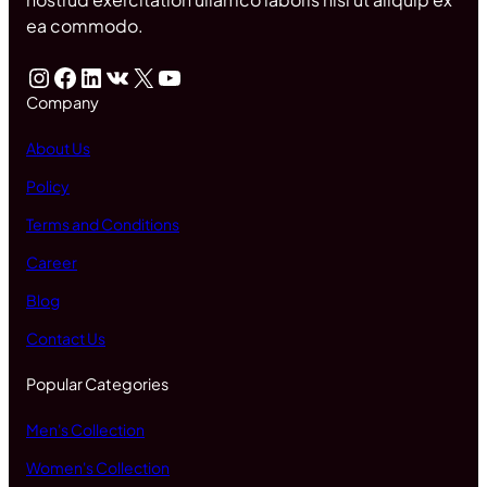
ea commodo.
Instagram
Facebook
LinkedIn
VK
X
YouTube
Company
About Us
Policy
Terms and Conditions
Career
Blog
Contact Us
Popular Categories
Men's Collection
Women's Collection