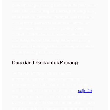
perkembangan paling baru seputar permainan
salju. Banyak partisipan berbagi strategi yang
telah berhasil berhasil. Mempelajari berita ini
dapat memberi Anda kelebihan tambahan
dalam menyusun strategi gaming yang
efektif. Oleh karena itu, mengetahui aturan
dan tetap terkini terhadap informasi paling
baru dapat meningkatkan kesempatan anda
untuk menang di snow 4D.
Cara dan Teknik untuk Menang
Salah satu langkah krusial dalam
memperbesar peluang kemenangan di
permainan salju 4D ialah melalui melakukan
analisis terhadap hasil sebelumnya.
salju 4d
Dengan mempelajari pola serta angka yang
banya muncul, kita dapat menentukan angka-
angka yang lebih mungkin memperoleh hasil