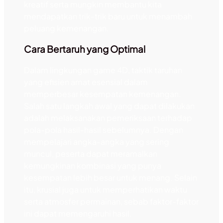
kreatif serta mungkin membantu kita
mendapatkan trik-trik baru untuk menambah
peluang kemenangan.
Cara Bertaruh yang Optimal
Dalam lingkungan game 4D, taktik taruhan
yang efisien amat esensial dalam
memperbesar kesempatan kemenangan.
Salah satu langkah awal yang dapat dilakukan
adalah melaksanakan pemeriksaan terhadap
pola-pola hasil-hasil sebelumnya. Dengan
mempelajari angka-angka yang sering
muncul, peserta dapat meramalkan
kemungkinan kombinasi yang punya
kesempatan lebih besar untuk menang. Selain
itu, krusial juga untuk memperhatikan waktu
serta atmosfer permainan, sebab faktor-faktor
ini dapat memengaruhi hasil.