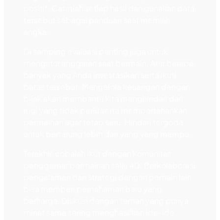
positif. Catatlah setiap hasil dan gunakan data
tersebut sebagai panduan saat memilih
angka.
Di samping evaluasi penting juga untuk
mengatur anggaran saat bermain. Atur berapa
banyak yang Anda investasikan serta ikuti
batas tersebut. Mengelola keuangan dengan
bijak akan membantu kita menghindari dari
rugi yang tidak perlu serta mempertahankan
permainan agar tetap seru. Hindari tergoda
untuk bertarung lebih dari yang yang mampu.
Terakhir, cobalah ikut dengan komunitas
penggemar permainan salju 4D. Berkolaborasi
pengalaman dan strategi dengan pemain lain
bisa memberi pemahaman baru yang
berharga. Diskusi dengan teman yang punya
minat sama sering menghasilkan ide-ide