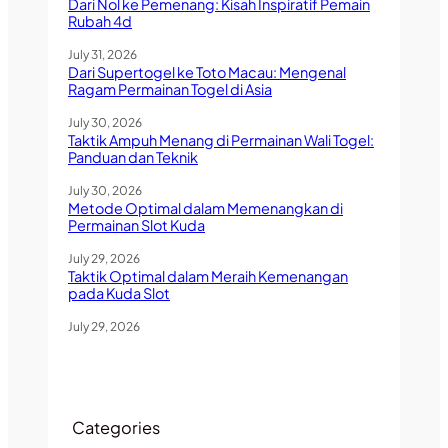
Dari Nol ke Pemenang: Kisah Inspiratif Pemain
Rubah 4d
July 31, 2026
Dari Supertogel ke Toto Macau: Mengenal
Ragam Permainan Togel di Asia
July 30, 2026
Taktik Ampuh Menang di Permainan Wali Togel:
Panduan dan Teknik
July 30, 2026
Metode Optimal dalam Memenangkan di
Permainan Slot Kuda
July 29, 2026
Taktik Optimal dalam Meraih Kemenangan
pada Kuda Slot
July 29, 2026
Categories