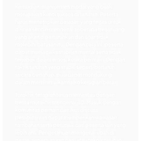
Kemudian, manajemen modal yang bijak
merupakan kunci sukses di taruhan. Peserta
harus menetapkan batasan yang tegas untuk
dirinya sendiri mengenai seberapa besar uang
yang akan dipertaruhkan dan agar tidak
melebihi batasan itu. Dengan cara ini, peserta
dapat menjaga kestabilan mental serta tidak
terjebak dalam emosi ketika bermain. Dengan
taktik taruhan yang stabil, seperti bertaruh
secara bertahap, pula dapat mendukung
dalam meminimalkan risiko kerugian besar.
Terakhir, tetaplah terus memantau dengan
berita mutakhir mengenai 4D. Masuk dengan
komunitas pemain dan ikut discuss
pembicaraan dapat memberikan wawasan
tambahan serta petunjuk dari peserta lain yang
lebih ahli. Pengetahuan mengenai ubah di
game, seperti aturan baru atau teknik taruhan,