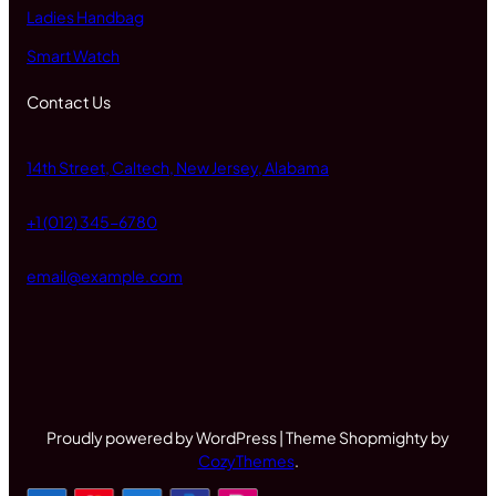
Ladies Handbag
Smart Watch
Contact Us
14th Street, Caltech, New Jersey, Alabama
+1 (012) 345-6780
email@example.com
Proudly powered by WordPress | Theme Shopmighty by
CozyThemes
.