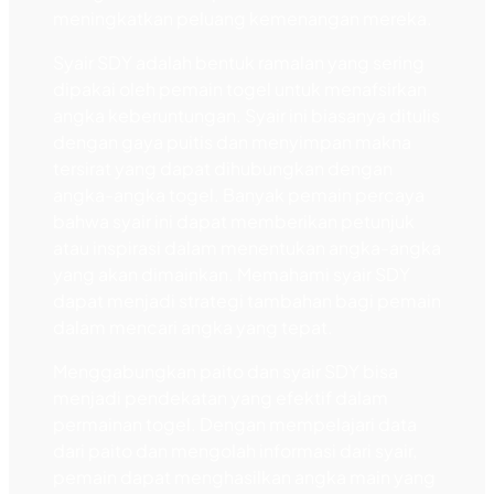
meningkatkan peluang kemenangan mereka.
Syair SDY adalah bentuk ramalan yang sering
dipakai oleh pemain togel untuk menafsirkan
angka keberuntungan. Syair ini biasanya ditulis
dengan gaya puitis dan menyimpan makna
tersirat yang dapat dihubungkan dengan
angka-angka togel. Banyak pemain percaya
bahwa syair ini dapat memberikan petunjuk
atau inspirasi dalam menentukan angka-angka
yang akan dimainkan. Memahami syair SDY
dapat menjadi strategi tambahan bagi pemain
dalam mencari angka yang tepat.
Menggabungkan paito dan syair SDY bisa
menjadi pendekatan yang efektif dalam
permainan togel. Dengan mempelajari data
dari paito dan mengolah informasi dari syair,
pemain dapat menghasilkan angka main yang