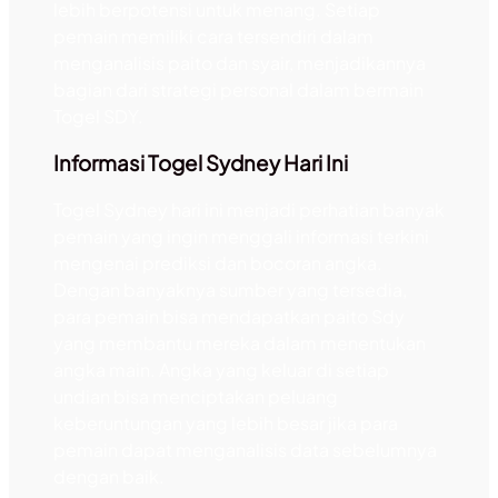
lebih berpotensi untuk menang. Setiap
pemain memiliki cara tersendiri dalam
menganalisis paito dan syair, menjadikannya
bagian dari strategi personal dalam bermain
Togel SDY.
Informasi Togel Sydney Hari Ini
Togel Sydney hari ini menjadi perhatian banyak
pemain yang ingin menggali informasi terkini
mengenai prediksi dan bocoran angka.
Dengan banyaknya sumber yang tersedia,
para pemain bisa mendapatkan paito Sdy
yang membantu mereka dalam menentukan
angka main. Angka yang keluar di setiap
undian bisa menciptakan peluang
keberuntungan yang lebih besar jika para
pemain dapat menganalisis data sebelumnya
dengan baik.