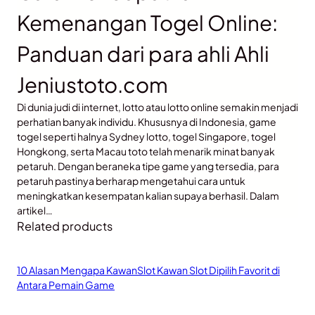
Kemenangan Togel Online:
Panduan dari para ahli Ahli
Jeniustoto.com
Di dunia judi di internet, lotto atau lotto online semakin menjadi
perhatian banyak individu. Khususnya di Indonesia, game
togel seperti halnya Sydney lotto, togel Singapore, togel
Hongkong, serta Macau toto telah menarik minat banyak
petaruh. Dengan beraneka tipe game yang tersedia, para
petaruh pastinya berharap mengetahui cara untuk
meningkatkan kesempatan kalian supaya berhasil. Dalam
artikel…
Related products
10 Alasan Mengapa KawanSlot Kawan Slot Dipilih Favorit di
Antara Pemain Game