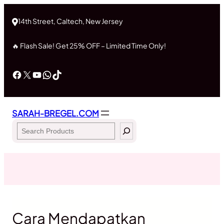
14th Street, Caltech, New Jersey
🔥 Flash Sale! Get 25% OFF – Limited Time Only!
Facebook
X
YouTube
WhatsApp
TikTok
SARAH-BREGEL.COM
Search
Cara Mendapatkan