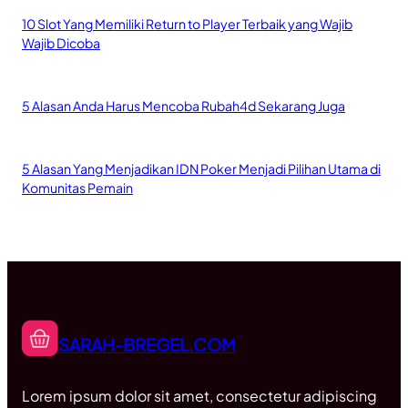
10 Slot Yang Memiliki Return to Player Terbaik yang Wajib
Wajib Dicoba
5 Alasan Anda Harus Mencoba Rubah4d Sekarang Juga
5 Alasan Yang Menjadikan IDN Poker Menjadi Pilihan Utama di
Komunitas Pemain
SARAH-BREGEL.COM
Lorem ipsum dolor sit amet, consectetur adipiscing