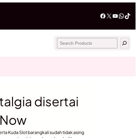
Facebook
X
YouTub
What
Tik
Search
algia disertai
 Now
 serta Kuda Slot barangkali sudah tidak asing