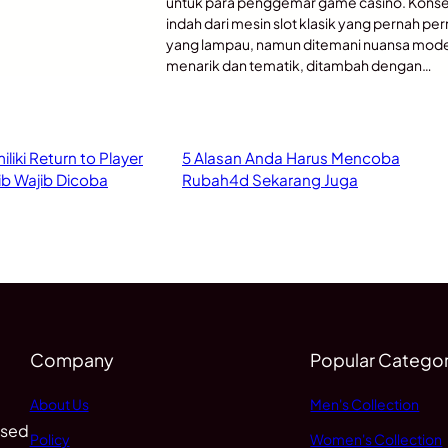
untuk para penggemar game casino. Kons
indah dari mesin slot klasik yang pernah p
yang lampau, namun ditemani nuansa mode
menarik dan tematik, ditambah dengan…
liki Return to Player
5 Alasan Anda Harus Mencoba
ib Wajib Dicoba
Rubah4d Sekarang Juga
Company
Popular Categor
About Us
Men's Collection
 sed
Policy
Women's Collection