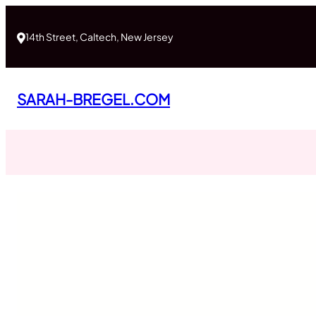
14th Street, Caltech, New Jersey
SARAH-BREGEL.COM