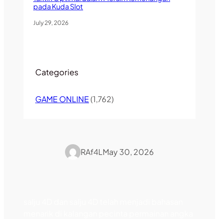
pada Kuda Slot
July 29, 2026
Categories
GAME ONLINE
(1,762)
RAf4L
May 30, 2026
salju 4D dan salju 4D telah menjadi bahasan
menarik di kalangan pecinta permainan angka