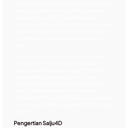
dan taruhan. Banyak individu yang penasaran
dengan sejumlah mitos dan fakta mengenai
fenomena tersebut. Dengan berbagai
informasi yang tersedia di internet, sering kali
sangat sulit untuk memisahkan antara apa
yang fakta dan apa yang sekadar dugaan
belaka.
Dalam artikel ini, kita akan membahas lebih
mendalam mengenai salju4D. Kita akan
menguraikan bagaimana sistem ini bekerja,
apa saja klaim yang sering muncul, serta
mengungkap mitos-mitos yang mungkin
sudah sudah dipercaya oleh beberapa
individu. Mari kita gali informasi yang ada dan
hasilkan pemahaman yang lebih baik tentang
salju4D.
Pengertian Salju4D