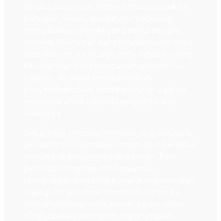
antara kaum muda. Ketika individu masuk ke
perjudian, seiring dengan itu cenderung
mengabaikan mereka yang dekat dengan
mereka. Waktu dan dan perhatian seharusnya
diberikan untuk keluarga serta sahabat sering
kali dialihkan demi mendapatkan profit dari
togel ini. Ini dapat mengakibatkan
penyendiran sosial serta penurunan support
emosional untuk pemuda yang terlibat di
dalamnya.
Sebaliknya, terdapat pemuda yang berusaha
berusaha memanfaatkan informasi togel untuk
menambah peluang mereka sendiri. Para
pemuda sering mencari cara untuk
mempelajari data serta melakukan peramalan.
Walaupun hal ini bisa memberikan mereka
sebuah perasaan pencapaian, namun perlu
diingat bahwa permainan togel tetaplah