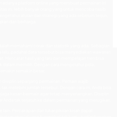
n adanya platform online yang membuat permainan ini
litas ini, lebih banyak orang yang untuk mencoba nasib
ngetahui aturan dan strategi yang ada sebelum terjun,
gkan dan berharga.
 adalah memahami corak dan statistik yang ada. Sebagian
lalu, padahal data tersebut bisa menyediakan wawasan
at. Mencatat hasil yang lalu dan mempelajari tren bisa
k dalam memilih. Dengan cara mengetahui pola,
emakin semakin besar.
an disiplin sepanjang permainan. Pemain wajib
ak melebihi jumlah tersebut. Dengan cara ini, Anda bisa
njaga kesan bermain agar tetap menyenangkan. Disiplin
r Anda tak terjatuh ke dalam permainan yang merugikan.
e lain. Percakapan dan tukar pikiran kisah dapat
ategi spesial yang barangkali tak kamu pertimbangkan.