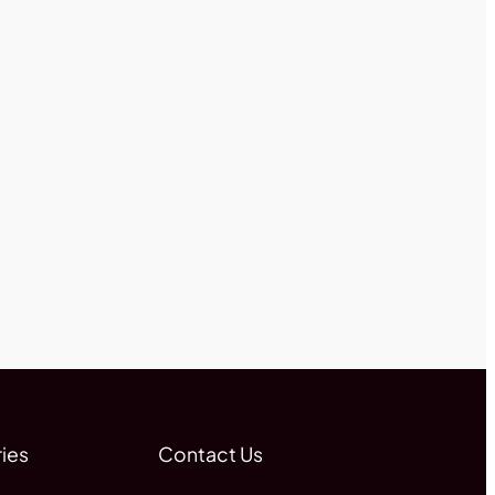
ies
Contact Us