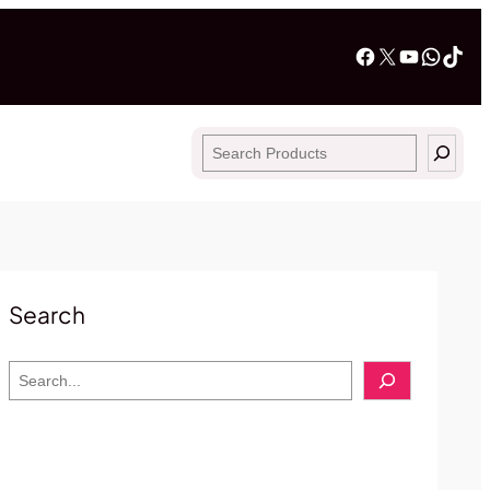
Facebook
X
YouTub
What
Tik
Search
Search
S
e
a
r
c