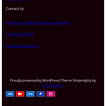
Contact Us
14th Street, Caltech, New Jersey, Alabama
+1 (012) 345-6780
email@example.com
Proudly powered by WordPress | Theme Shopmighty by
CozyThemes
.