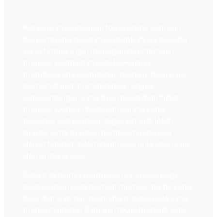
Kehidupan permainan togel online semakin
berkembang dengan bertambahnya peserta
yang tertarik ingin menggali peruntungan
mereka. Permainan togel sekarang
memberikan kesempatan menarik bagi para
pemain dalam mendapatkan angka
keberuntungan yang bisa mengubah hidup
mereka. Dengan beragam sarana yang
tersedia, ikut bermain togel kini jadi lebih
praktis serta praktis, membuat siapa saja
dapat terlibat dalam permainan ini kapan saja
dan di mana saja.
Dalam ramainya permainan ini, krusial bagi
para pemain para pemain memiliki taktik yang
baik dan siap dan memahami pola-pola yang
mungkin timbul. Ramalan togel menjadi satu