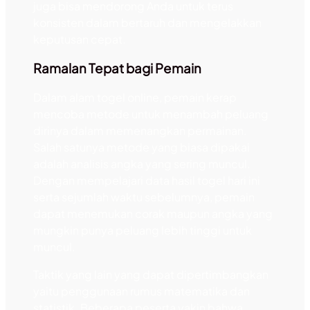
juga bisa mendorong Anda untuk terus
konsisten dalam bertaruh dan mengelakkan
keputusan cepat.
Ramalan Tepat bagi Pemain
Dalam alam togel online, pemain kerap
mencoba metode untuk menambah peluang
dirinya dalam memenangkan permainan.
Salah satunya metode yang biasa dipakai
adalah analisis angka yang sering muncul.
Dengan mempelajari data hasil togel hari ini
serta sejumlah waktu sebelumnya, pemain
dapat menemukan corak maupun angka yang
mungkin punya peluang lebih tinggi untuk
muncul.
Taktik yang lain yang dapat dipertimbangkan
yaitu penggunaan rumus matematika dan
statistik. Beberapa peserta yakin bahwa