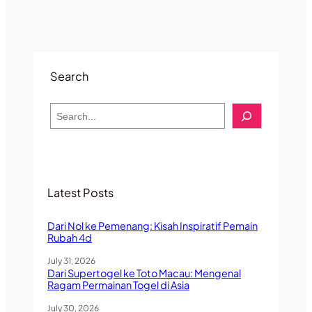
Search
S
e
a
r
c
Latest Posts
h
Dari Nol ke Pemenang: Kisah Inspiratif Pemain
Rubah 4d
July 31, 2026
Dari Supertogel ke Toto Macau: Mengenal
Ragam Permainan Togel di Asia
July 30, 2026