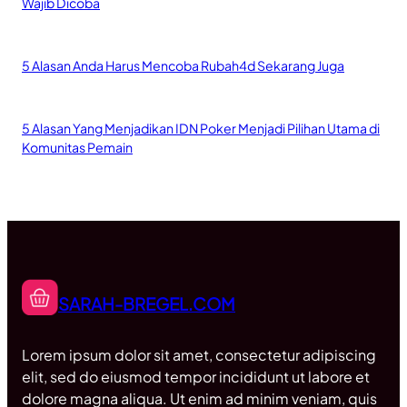
Wajib Dicoba
5 Alasan Anda Harus Mencoba Rubah4d Sekarang Juga
5 Alasan Yang Menjadikan IDN Poker Menjadi Pilihan Utama di
Komunitas Pemain
SARAH-BREGEL.COM
Lorem ipsum dolor sit amet, consectetur adipiscing
elit, sed do eiusmod tempor incididunt ut labore et
dolore magna aliqua. Ut enim ad minim veniam, quis