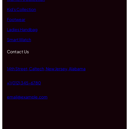
Kid's Collection
Footwear
Ladies Handbag
Smart Watch
Contact Us
14th Street, Caltech, New Jersey, Alabama
+1 (012) 345-6780
email@example.com