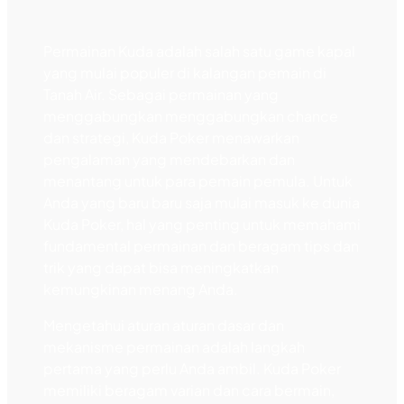
Permainan Kuda adalah salah satu game kapal
yang mulai populer di kalangan pemain di
Tanah Air. Sebagai permainan yang
menggabungkan menggabungkan chance
dan strategi, Kuda Poker menawarkan
pengalaman yang mendebarkan dan
menantang untuk para pemain pemula. Untuk
Anda yang baru baru saja mulai masuk ke dunia
Kuda Poker, hal yang penting untuk memahami
fundamental permainan dan beragam tips dan
trik yang dapat bisa meningkatkan
kemungkinan menang Anda.
Mengetahui aturan aturan dasar dan
mekanisme permainan adalah langkah
pertama yang perlu Anda ambil. Kuda Poker
memiliki beragam varian dan cara bermain,