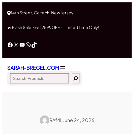
Skip
to
14th Street, Caltech, New Jersey
content
🔥 Flash Sale! Get 25% OFF – Limited Time Only!
Facebook
X
YouTube
WhatsApp
TikTok
SARAH-BREGEL.COM
Search
RAf4L
June 24, 2026