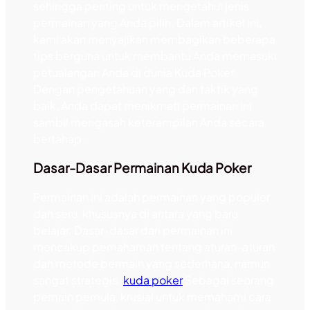
sehingga penting untuk mengetahui jenis
permainan yang Anda pilih. Dalam artikel ini,
kami akan menyajikan membagikan beberapa
tips berguna untuk membantu Anda memasuki
petualangan Anda di dunia Kuda Poker.
Dengan pengetahuan yang dan taktik yang
baik, Anda dapat menikmati permainan ini
sambil mengasah keterampilan Anda secara
bertahap.
Dasar-Dasar Permainan Kuda Poker
Permainan ini adalah permainan yang populer
dan seru, khususnya di antara yang baru
belajar. Dasar-dasar dari permainan ini
mencakup pemahaman tentang aturan-aturan
dan metode bermain yang sederhana, namun
sangat strategis.
kuda poker
Sebagai seorang
pemain pemula, krusial untuk memahami cara