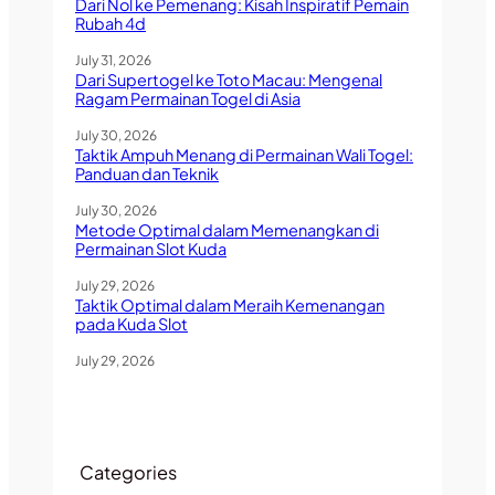
Dari Nol ke Pemenang: Kisah Inspiratif Pemain
Rubah 4d
July 31, 2026
Dari Supertogel ke Toto Macau: Mengenal
Ragam Permainan Togel di Asia
July 30, 2026
Taktik Ampuh Menang di Permainan Wali Togel:
Panduan dan Teknik
July 30, 2026
Metode Optimal dalam Memenangkan di
Permainan Slot Kuda
July 29, 2026
Taktik Optimal dalam Meraih Kemenangan
pada Kuda Slot
July 29, 2026
Categories