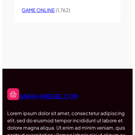
GAME ONLINE
(1,762)
SARAH-BREGEL.COM
Lorem ipsum dolor sit amet, consectetur adipiscing
elit, sed do eiusmod tempor incididunt ut labore et
dolore magna aliqua. Ut enim ad minim veniam, quis
nostrud exercitation ullamco laboris nisi ut aliquip ex