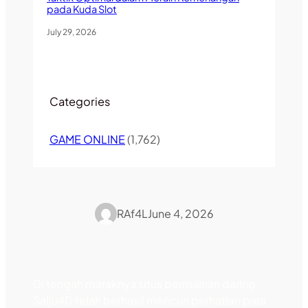
pada Kuda Slot
July 29, 2026
Categories
GAME ONLINE
(1,762)
RAf4L
June 4, 2026
Di tengah maraknya situs permainan daring,
Salju4D telah berhasil mencuri perhatian para