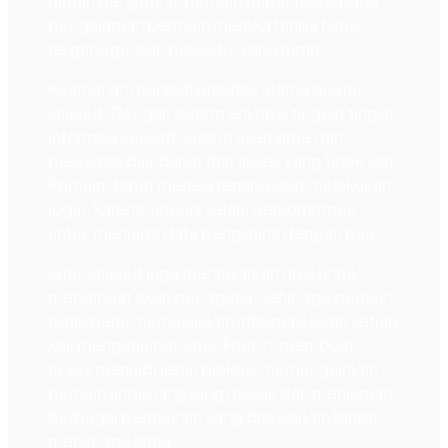
ramah pengguna, pemain dapat fokus pada
pengalaman bermain mereka tanpa harus
terganggu oleh prosedur yang rumit.
Keamanan menjadi prioritas utama di situs
salju4d. Dengan sistem enkripsi tingkat tinggi,
informasi sensitif seperti username dan
password dilindungi dari akses yang tidak sah.
Pemain dapat merasa tenang saat melakukan
login, karena situs ini selalu berkomitmen
untuk menjaga data pengguna dengan baik.
Situs salju4d juga menawarkan opsi untuk
mengingat akun pengguna, sehingga pemain
tidak perlu memasukkan informasi login setiap
kali mengunjungi situs. Fitur ini membuat
akses menjadi lebih praktis, memungkinkan
pemain untuk langsung masuk dan menikmati
berbagai permainan yang ditawarkan tanpa
menunggu lama.