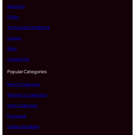
About Us
Policy
Terms and Conditions
Career
Blog
Contact Us
Popular Categories
Men's Collection
Women's Collection
Kid's Collection
Footwear
Ladies Handbag