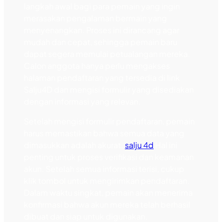
langkah awal bagi para pemain yang ingin
merasakan pengalaman bermain yang
menyenangkan. Proses ini dirancang agar
mudah dan cepat, sehingga pemain baru
dapat segera memulai petualangan mereka.
Calon anggota hanya perlu mengakses
halaman pendaftaran yang tersedia di link
Salju4D dan mengisi formulir yang disediakan
dengan informasi yang relevan.
Setelah mengisi formulir pendaftaran, pemain
harus memastikan bahwa semua data yang
dimasukkan adalah akurat.
salju 4d
Hal ini
penting untuk proses verifikasi dan keamanan
akun. Setelah semua informasi terisi, cukup
klik tombol untuk mengirimkan pendaftaran.
Dalam waktu singkat, pemain akan menerima
konfirmasi bahwa akun mereka telah berhasil
dibuat dan siap untuk digunakan.