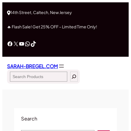
Skip
to
14th Street, Caltech, New Jersey
content
🔥 Flash Sale! Get 25% OFF – Limited Time Only!
Facebook
X
YouTube
WhatsApp
TikTok
SARAH-BREGEL.COM
Search
Search