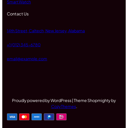
Smart Watch
Contact Us
14th Street, Caltech, New Jersey, Alabama
+1 (012) 345-6780
email@example.com
Proudly powered by WordPress | Theme Shopmighty by
CozyThemes
.