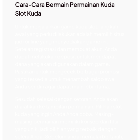
Cara-Cara Bermain Permainan Kuda
Slot Kuda
Untuk menjalankan game kuda slot, langkah
awal yang perlu dilakukan adalah memilih situs
judi online yang menyediakan game ini.
Setelah registrasi dan membuat akun, Anda
dapat melakukan deposit untuk mendapat
dana yang akan digunakan dalam game.
Pastikan untuk mengecek berbagai promosi
yang tersedia untuk menambah saldo awal
Anda sendiri agar dapat main lebih lama.
Sesudah selesai dengan setoran, Anda akan
diarahkan ke tampilan permainan. Pilihlah slot
kuda yang ingin Anda Anda coba. Masing-
masing permainan memiliki konsep dan fitur
yang unik, jadi pilihlah yang terbaik dengan
selera Anda. Sebelum anda memulai bertaruh,