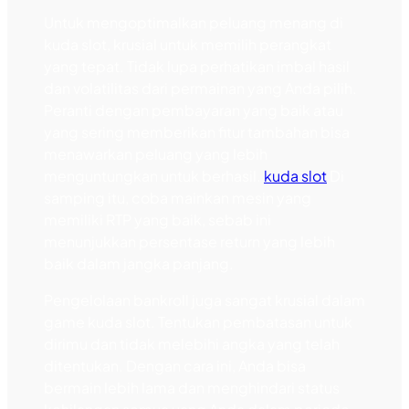
Untuk mengoptimalkan peluang menang di
kuda slot, krusial untuk memilih perangkat
yang tepat. Tidak lupa perhatikan imbal hasil
dan volatilitas dari permainan yang Anda pilih.
Peranti dengan pembayaran yang baik atau
yang sering memberikan fitur tambahan bisa
menawarkan peluang yang lebih
menguntungkan untuk berhasil.
kuda slot
Di
samping itu, coba mainkan mesin yang
memiliki RTP yang baik, sebab ini
menunjukkan persentase return yang lebih
baik dalam jangka panjang.
Pengelolaan bankroll juga sangat krusial dalam
game kuda slot. Tentukan pembatasan untuk
dirimu dan tidak melebihi angka yang telah
ditentukan. Dengan cara ini, Anda bisa
bermain lebih lama dan menghindari status