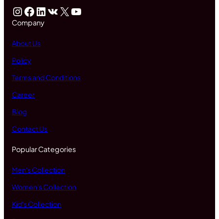
Instagram
Facebook
LinkedIn
VK
X
YouTube
Company
About Us
Policy
Terms and Conditions
Career
Blog
Contact Us
Popular Categories
Men's Collection
Women's Collection
Kid's Collection