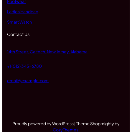
Footwear
Ladies Handbag
Smart Watch
Contact Us
14th Street, Caltech, New Jersey, Alabama
+1 (012) 345-6780
email@example.com
Proudly powered by WordPress | Theme Shopmighty by
CozyThemes
.