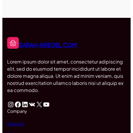
SARAH-BREGEL.COM
Lorem ipsum dolor sit amet, consectetur adipiscing
elit, sed do eiusmod tempor incididunt ut labore et
dolore magna aliqua. Ut enim ad minim veniam, quis
nostrud exercitation ullamco laboris nisi ut aliquip ex
ea commodo.
Instagram
Facebook
LinkedIn
VK
X
YouTube
Company
About Us