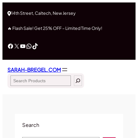
Skip
to
14th Street, Caltech, New Jersey
content
🔥 Flash Sale! Get 25% OFF – Limited Time Only!
Facebook
X
YouTube
WhatsApp
TikTok
SARAH-BREGEL.COM
Search
Search