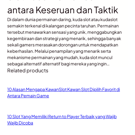
antara Keseruan dan Taktik
Di dalam dunia permainan daring, kuda slot atau kudaslot
semakin terkenal di kalangan pecinta taruhan. Permainan
tersebut menawarkan sensasi yang unik, menggabungkan
kegembiraan dan strategi yang menarik, sehingga banyak
sekali gamers merasakan dorongan untuk mendapatkan
keberhasilan. Melalui penampilan yang menarik serta
mekanisme permainan yang mudah, kuda slot muncul
sebagai alternatif alternatif bagi mereka yang ingin…
Related products
10 Alasan Mengapa KawanSlot Kawan Slot Dipilih Favorit di
Antara Pemain Game
10 Slot Yang Memiliki Return to Player Terbaik yang Wajib
Wajib Dicoba