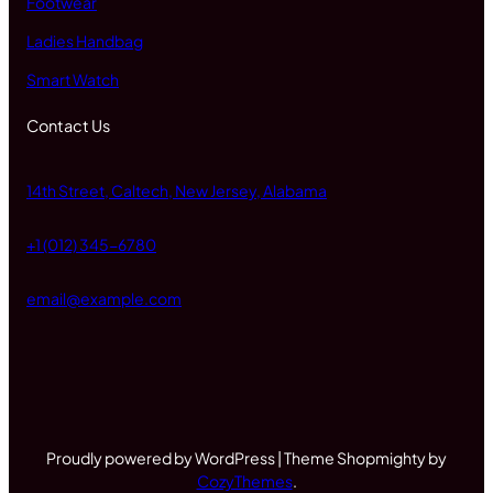
Footwear
Ladies Handbag
Smart Watch
Contact Us
14th Street, Caltech, New Jersey, Alabama
+1 (012) 345-6780
email@example.com
Proudly powered by WordPress | Theme Shopmighty by
CozyThemes
.