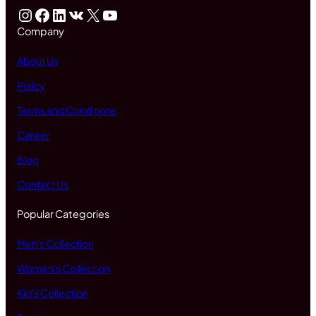
Instagram
Facebook
LinkedIn
VK
X
YouTube
Company
About Us
Policy
Terms and Conditions
Career
Blog
Contact Us
Popular Categories
Men's Collection
Women's Collection
Kid's Collection